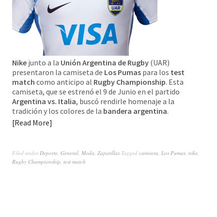
Nike
junto a la
Unión Argentina de Rugby
(UAR)
presentaron la camiseta de
Los Pumas
para los
test
match
como anticipo al
Rugby Championship
. Esta
camiseta, que se estrenó el 9 de Junio en el partido
Argentina vs. Italia
, buscó rendirle homenaje a la
tradición y los colores de la
bandera argentina
.
Read More
Filed under
Deporte
,
General
,
Moda
,
Zapatillas
Tagged
camiseta
,
Los Pumas
,
nike
,
Rugby Championship
,
test match