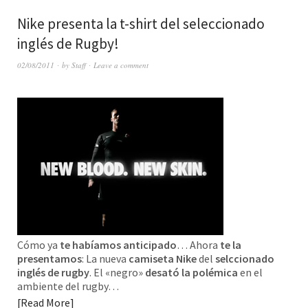
Nike presenta la t-shirt del seleccionado
inglés de Rugby!
02/08/2011
by
Staff
Leave a comment
Cómo ya
te habíamos anticipado
… Ahora
te la
presentamos
: La nueva
camiseta Nike
del
selccionado
inglés de rugby
. El «negro»
desató la polémica
en el
ambiente del rugby…
Read More