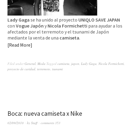
Lady Gaga
se ha unido al proyecto
UNIQLO SAVE JAPAN
con
Vogue Japón
y
Nicola Formichetti
para ayudar a los
afectados por el terremoto y el tsunami de Japón
mediante la venta de una
camiseta
.
Read More
Filed under
General
,
Moda
Tagged
camiseta
,
japon
,
Lady Gaga
,
Nicola Formichetti
,
proyecto de caridad
,
terremoto
,
tsunami
Boca: nueva camiseta x Nike
02/09/2010
by
Staff
comments 353