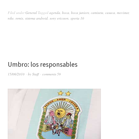
Filed under
General
Tagged
agenda
,
boca
,
boca juniors
,
camiseta
,
casaca
,
movistar
,
nike
,
remix
,
sistema android
,
sony ericsson
,
xperia 10
Umbro: los responsables
15/06/2010
by
Staff
comments 59