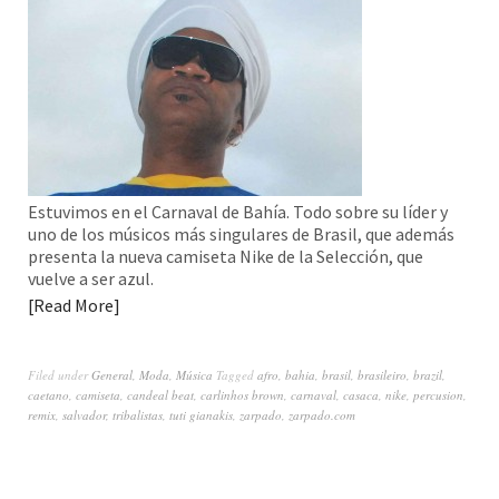
Estuvimos en el Carnaval de Bahía. Todo sobre su líder y
uno de los músicos más singulares de Brasil, que además
presenta la nueva camiseta Nike de la Selección, que
vuelve a ser azul.
Read More
Filed under
General
,
Moda
,
Música
Tagged
afro
,
bahia
,
brasil
,
brasileiro
,
brazil
,
caetano
,
camiseta
,
candeal beat
,
carlinhos brown
,
carnaval
,
casaca
,
nike
,
percusion
,
remix
,
salvador
,
tribalistas
,
tuti gianakis
,
zarpado
,
zarpado.com