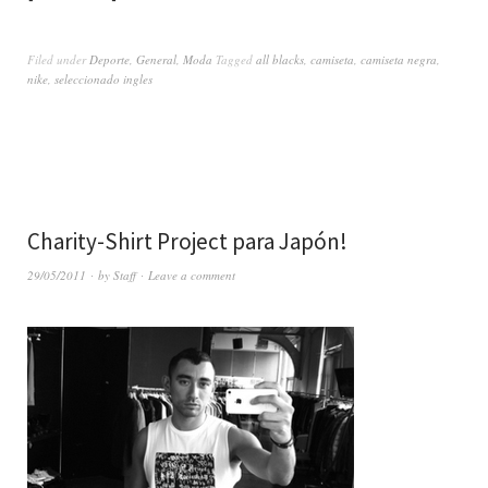
Filed under
Deporte
,
General
,
Moda
Tagged
all blacks
,
camiseta
,
camiseta negra
,
nike
,
seleccionado ingles
Charity-Shirt Project para Japón!
29/05/2011
by
Staff
Leave a comment