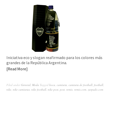
Iniciativa eco y slogan reafirmado para los colores más
grandes de la República Argentina.
Read More
Filed under
General
,
Moda
Tagged
boca
,
camiseta
,
camiseta de football
,
football
,
nike
,
nike camisetas
,
nike football
,
nike post
,
post
,
remix
,
remix.com
,
zarpado.com