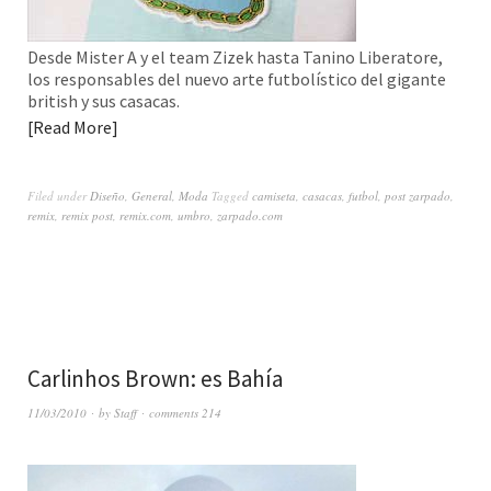
Desde Mister A y el team Zizek hasta Tanino Liberatore,
los responsables del nuevo arte futbolístico del gigante
british y sus casacas.
Read More
Filed under
Diseño
,
General
,
Moda
Tagged
camiseta
,
casacas
,
futbol
,
post zarpado
,
remix
,
remix post
,
remix.com
,
umbro
,
zarpado.com
Carlinhos Brown: es Bahía
11/03/2010
by
Staff
comments 214