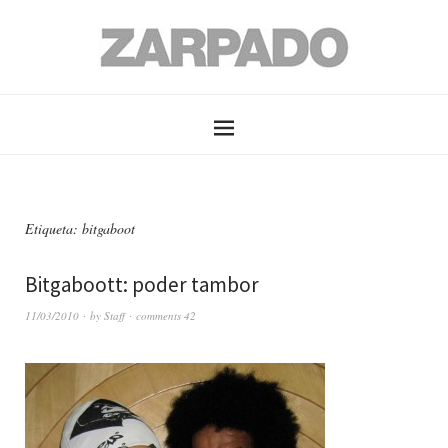
Etiqueta: bitgaboot
Bitgaboott: poder tambor
11/03/2010
by
Staff
comments 42