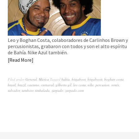
Leo y Boghan Costa, colaboradores de Carlinhos Brown y
percusionistas, grabaron con todos y son el alto espíritu
de Bahía. Nike Azul también.
Read More
Filed under
General
,
Música
Tagged
bahia
,
bitgaboot
,
bitgaboott
,
boghan costa
,
brasil
,
brazil
,
caetano
,
carnaval
,
gilberto gil
,
leo costa
,
nike
,
percusion
,
remix
,
salvador
,
tamboer
,
timbalada
,
zarpado
,
zarpado.com