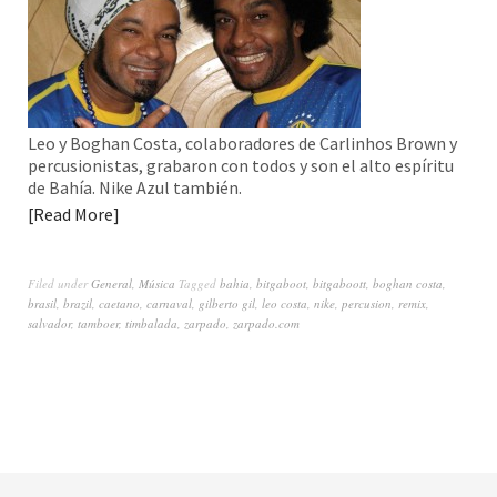
Leo y Boghan Costa, colaboradores de Carlinhos Brown y
percusionistas, grabaron con todos y son el alto espíritu
de Bahía. Nike Azul también.
Read More
Filed under
General
,
Música
Tagged
bahia
,
bitgaboot
,
bitgaboott
,
boghan costa
,
brasil
,
brazil
,
caetano
,
carnaval
,
gilberto gil
,
leo costa
,
nike
,
percusion
,
remix
,
salvador
,
tamboer
,
timbalada
,
zarpado
,
zarpado.com