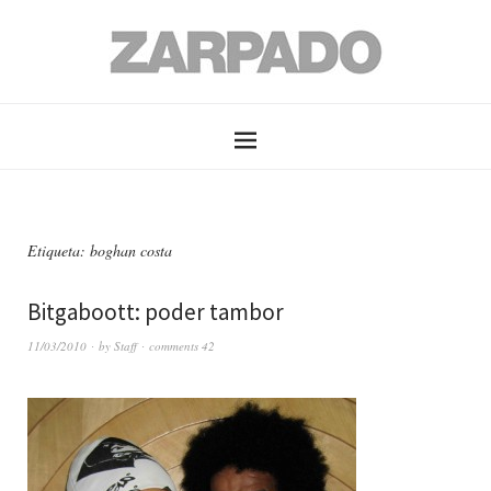
Etiqueta: boghan costa
Bitgaboott: poder tambor
11/03/2010
by
Staff
comments 42