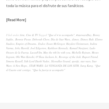
toda la música para el disfrute de sus fanáticos.
Read More
Filed under
Arte
,
Cine & TV
Tagged
"Que el 4 te acompañe"
,
#starwarsDay
,
Benny
Safdie.
,
Bonnie Piesse
,
Deborah Chow
,
Día de Star Wars.
,
disney
,
Disney Hub
,
Elstree
Studios
,
Empire of Dreams.
,
Endor
,
Ewan McGregor
,
Hayden Christensen
,
Indira
Varma
,
Joby Harold
,
Joel Edgerton
,
Kathleen Kennedy
,
Kumail Nanjiani
,
Lado
Oscuro de la Fuerza
,
LucasFilm
,
May the 4th be with you
,
Michelle Rejwan
,
Moses
Ingram
,
Obi Wan Kenobi
,
O’Shea Jackson Jr.
,
Revenge of the Jedi
,
Rupert Friend
,
Simone Kessell
,
Sith Lord Darth Vader.
,
Skywalker Sound
,
spotify
,
star wars
,
Star
Wars: A New Hope.
,
STAR WARS: LA VENGANZA DE LOS SITH
,
Sung Kang
,
“Que
el Cuarto esté contigo
,
“Que la fuerza te acompañe”