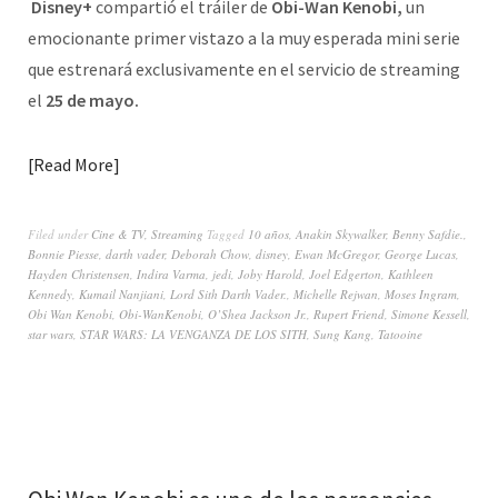
Disney+
compartió el tráiler de
Obi-Wan Kenobi,
un
emocionante primer vistazo a la muy esperada mini serie
que estrenará exclusivamente en el servicio de streaming
el
25 de mayo.
Read More
Filed under
Cine & TV
,
Streaming
Tagged
10 años
,
Anakin Skywalker
,
Benny Safdie.
,
Bonnie Piesse
,
darth vader
,
Deborah Chow
,
disney
,
Ewan McGregor
,
George Lucas
,
Hayden Christensen
,
Indira Varma
,
jedi
,
Joby Harold
,
Joel Edgerton
,
Kathleen
Kennedy
,
Kumail Nanjiani
,
Lord Sith Darth Vader.
,
Michelle Rejwan
,
Moses Ingram
,
Obi Wan Kenobi
,
Obi-WanKenobi
,
O’Shea Jackson Jr.
,
Rupert Friend
,
Simone Kessell
,
star wars
,
STAR WARS: LA VENGANZA DE LOS SITH
,
Sung Kang
,
Tatooine