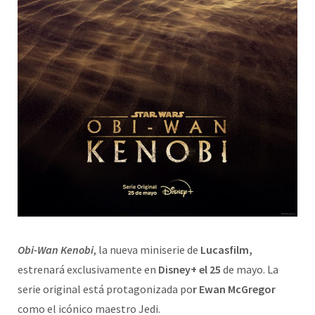
Obi-Wan Kenobi
, la nueva miniserie de
Lucasfilm,
estrenará exclusivamente en
Disney+ el 25
de mayo. La
serie original está protagonizada po
r Ewan McGregor
como el icónico maestro Jedi.