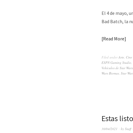
El 4 de mayo, u
Bad Batch, la n
Read More
Filed under
Arte
,
Cine
ESPN Gaming Studio
,
Vehículos de Star Wars
Wars Biomas
,
Star War
Estas list
30/04/2021
by
Staff