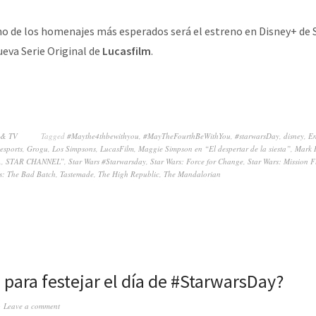
no de los homenajes más esperados será el estreno en Disney+ de 
ueva Serie Original de
Lucasfilm
.
 & TV
Tagged
#Maythe4thbewithyou
,
#MayTheFourthBeWithYou
,
#starwarsDay
,
disney
,
En
esports
,
Grogu
,
Los Simpsons
,
LucasFilm
,
Maggie Simpson en “El despertar de la siesta”
,
Mark 
.
,
STAR CHANNEL”
,
Star Wars #Starwarsday
,
Star Wars: Force for Change
,
Star Wars: Mission F
s: The Bad Batch
,
Tastemade
,
The High Republic
,
The Mandalorian
o para festejar el día de #StarwarsDay?
Leave a comment