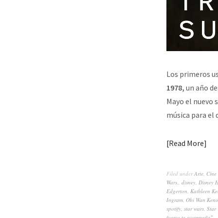
Los primeros us
1978,
un año de
Mayo el nuevo s
música para el d
Read More
Filed under
Arte
,
Cine
Wars.
,
disney
,
Disney 
Edgerton
,
Kathleen K
Ingram
,
Obi Wan Keno
spotify
,
star wars
,
Star
fuerza te acompañe”