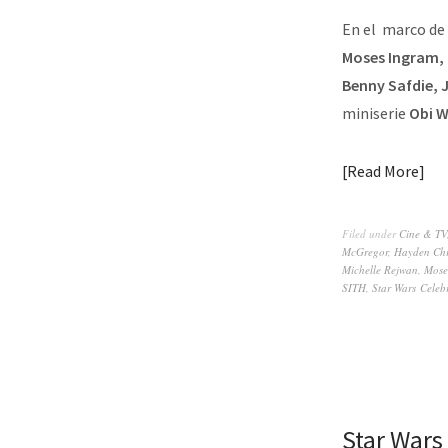
En el marco de
Moses Ingram, 
Benny Safdie, J
miniserie
Obi W
Read More
Filed under
Cine & TV
McGregor
,
Hayden Chr
Michelle Rejwan
,
Mose
SITH
,
Star Wars Celeb
Star Wars