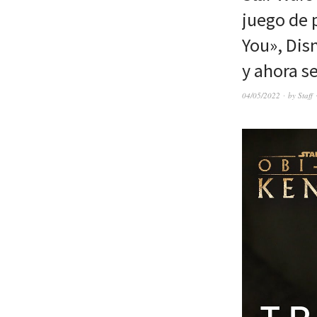
juego de 
You», Disn
y ahora s
04/05/2022
by
Staff