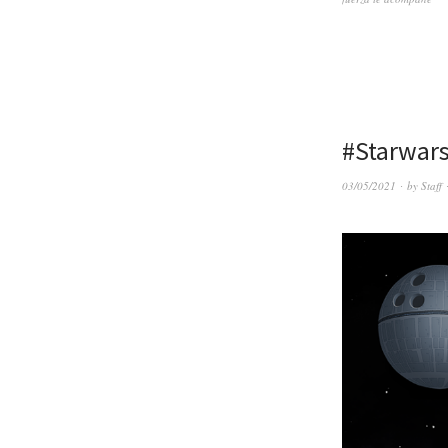
#Starwars
03/05/2021
by
Staff