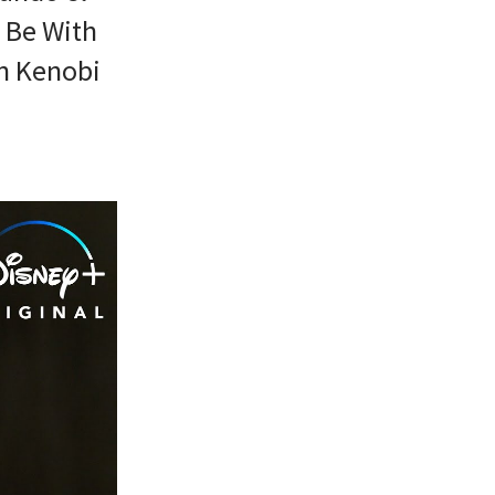
h Be With
an Kenobi