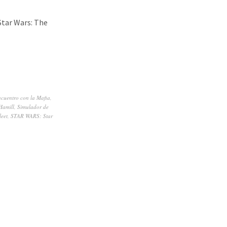
Star Wars: The
cuentro con la Mafia
,
Hamill
,
Simulador de
leet
,
STAR WARS: Star