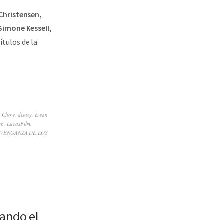
hristensen,
Simone Kessell,
tulos de la
h Chow
,
disney
,
Ewan
r.
,
LucasFilm
,
 VENGANZA DE LOS
sando el