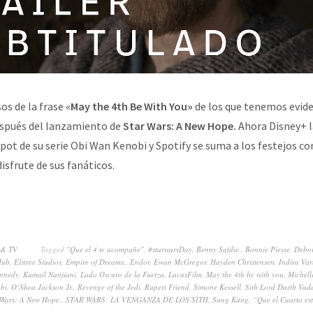
os de la frase «
May the 4th Be With You»
de los que tenemos evide
spués del lanzamiento de
Star Wars: A New Hope.
Ahora Disney+ l
pot de su serie Obi Wan Kenobi y Spotify se suma a los festejos co
isfrute de sus fanáticos.
 & TV
Tagged
"Que el 4 te acompañe"
,
#starwarsDay
,
Benny Safdie.
,
Bonnie Piesse
,
Debo
Hub
,
Elstree Studios
,
Empire of Dreams.
,
Endor
,
Ewan McGregor
,
Hayden Christensen
,
Indira Va
ennedy
,
Kumail Nanjiani
,
Lado Oscuro de la Fuerza
,
LucasFilm
,
May the 4th be with you
,
Michell
bi
,
O’Shea Jackson Jr.
,
Revenge of the Jedi
,
Rupert Friend
,
Simone Kessell
,
Sith Lord Darth Vade
 Wars: A New Hope.
,
STAR WARS: LA VENGANZA DE LOS SITH
,
Sung Kang
,
“Que el Cuarto est