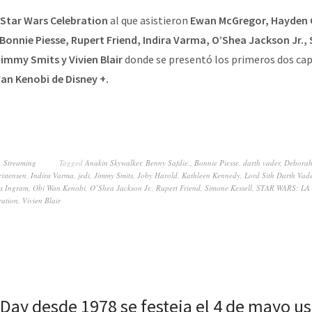
Star Wars Celebration
al que asistieron
Ewan McGregor, Hayden C
Bonnie Piesse, Rupert Friend, Indira Varma, O’Shea Jackson Jr., 
immy Smits y Vivien Blair
donde se presentó los primeros dos capí
an Kenobi de Disney +.
,
Streaming
Tagged
Anakin Skywalker
,
Benny Safdie.
,
Bonnie Piesse
,
darth vader
,
Debora
istensen
,
Indira Varma
,
jedi
,
Jimmy Smits
,
Joby Harold
,
Kathleen Kennedy
,
Lord Sith Darth Vade
s Ingram
,
Obi Wan Kenobi
,
O’Shea Jackson Jr.
,
Rupert Friend
,
Simone Kessell
,
STAR WARS: LA
ration
,
Vivien Blair
 Day desde 1978 se festeja el 4 de mayo u