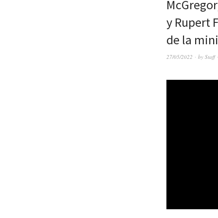
McGregor,
y Rupert 
de la min
27/05/2022
by
Staff