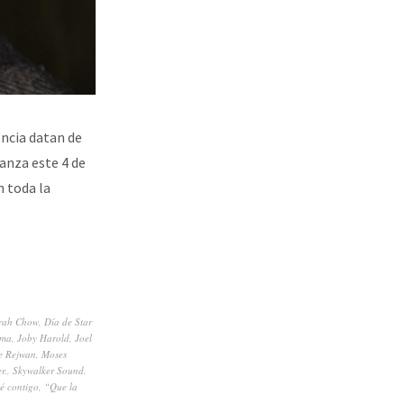
ncia datan de
anza este 4 de
n toda la
rah Chow
,
Día de Star
rma
,
Joby Harold
,
Joel
e Rejwan
,
Moses
r.
,
Skywalker Sound
,
é contigo
,
“Que la