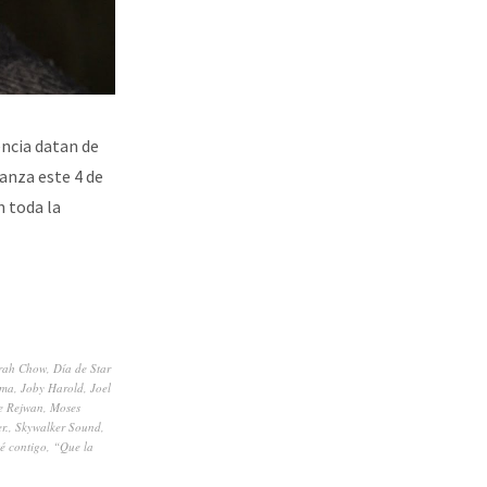
ncia datan de
anza este 4 de
n toda la
rah Chow
,
Día de Star
rma
,
Joby Harold
,
Joel
e Rejwan
,
Moses
r.
,
Skywalker Sound
,
é contigo
,
“Que la