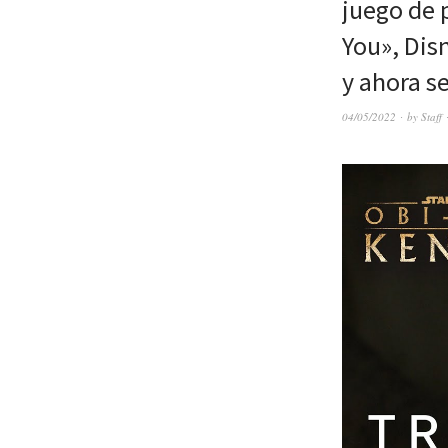
juego de 
You», Disn
y ahora s
04/05/2022
by
Staff