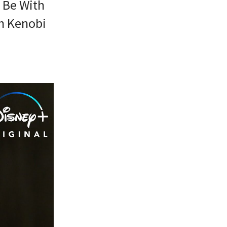
h Be With
an Kenobi