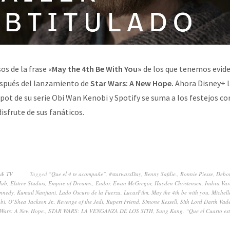
os de la frase «
May the 4th Be With You»
de los que tenemos evide
spués del lanzamiento de
Star Wars: A New Hope.
Ahora Disney+ l
pot de su serie Obi Wan Kenobi y Spotify se suma a los festejos co
isfrute de sus fanáticos.
 & TV
Tagged
"Que el 4 te acompañe"
,
#starwarsDay
,
Benny Safdie.
,
Bonnie Piesse
,
Debo
Hub
,
Elstree Studios
,
Empire of Dreams.
,
Endor
,
Ewan McGregor
,
Hayden Christensen
,
Indira Va
ennedy
,
Kumail Nanjiani
,
Lado Oscuro de la Fuerza
,
LucasFilm
,
May the 4th be with you
,
Michell
bi
,
O’Shea Jackson Jr.
,
Revenge of the Jedi
,
Rupert Friend
,
Simone Kessell
,
Sith Lord Darth Vade
 Wars: A New Hope.
,
STAR WARS: LA VENGANZA DE LOS SITH
,
Sung Kang
,
“Que el Cuarto est