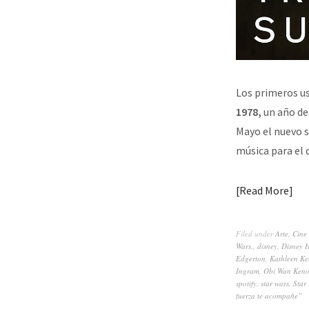
Los primeros us
1978,
un año de
Mayo el nuevo s
música para el d
Read More
Filed under
Arte
,
Cine
Wars.
,
disney
,
Disney 
Edgerton
,
Kathleen K
Ingram
,
Obi Wan Keno
spotify
,
star wars
,
Star
fuerza te acompañe”