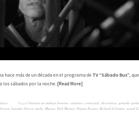
cha hace más de un década en el programa de
TV “Sábado Bus”
, qu
o
los sábados por la noche.
Read More
úsica
Tagged
buscate un trabajo honesto
,
cattaneo
,
connected
,
electronica
,
gerardo garde
ilveyra
,
Leandro Fresco
,
moby
,
Musica
,
Nick Warren
,
Oriana Favaro
,
Richard Coleman
,
sound Ex