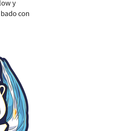
low y
sabado con