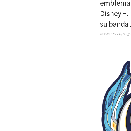
emblema, 
Disney +. 
su banda 
03/04/2025
by
Staff