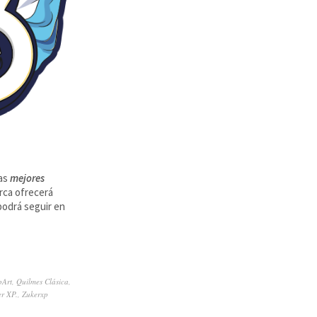
las
mejores
rca ofrecerá
 podrá seguir en
pArt
,
Quilmes Clásica
,
r XP.
,
Zukerxp