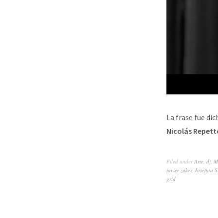
La frase fue di
Nicolás Repett
Filed under
Arte
,
dj
,
M
javier zuker
,
Josefina S
grid