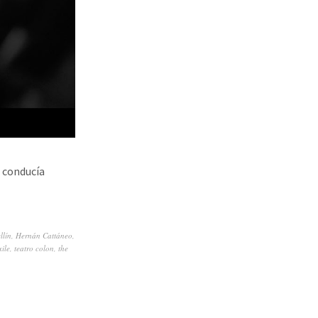
e conducía
llín
,
Hernán Cattáneo
,
ile
,
teatro colon
,
the