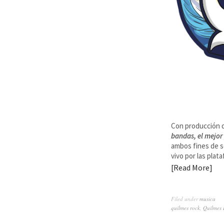
Con producción 
bandas, el mejor 
ambos fines de se
vivo por las plat
Read More
Filed under
musica
quilmes rock
,
Quilmes