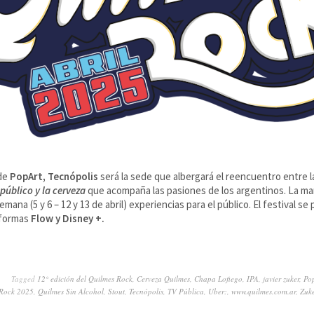
de
PopArt, Tecnópolis
será la sede que albergará el reencuentro entre 
público y la cerveza
que acompaña las pasiones de los argentinos. La ma
mana (5 y 6 – 12 y 13 de abril) experiencias para el público. El festival se
aformas
Flow y Disney +.
Tagged
12° edición del Quilmes Rock
,
Cerveza Quilmes
,
Chapa Lofiego
,
IPA
,
javier zuker
,
Po
 Rock 2025
,
Quilmes Sin Alcohol
,
Stout
,
Tecnópolis
,
TV Pública
,
Uber:
,
www.quilmes.com.ar
,
Zuke