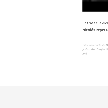
La frase fue di
Nicolás Repett
Filed under
Arte
,
dj
,
M
javier zuker
,
Josefina S
grid