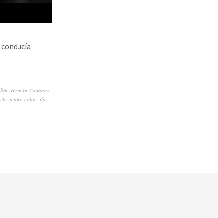
e conducía
llín
,
Hernán Cattáneo
,
ile
,
teatro colon
,
the