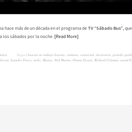
cha hace más de un década en el programa de
TV “Sábado Bus”
, qu
o
los sábados por la noche.
Read More
úsica
Tagged
buscate un trabajo honesto
,
cattaneo
,
connected
,
electronica
,
gerardo garde
ilveyra
,
Leandro Fresco
,
moby
,
Musica
,
Nick Warren
,
Oriana Favaro
,
Richard Coleman
,
sound Ex