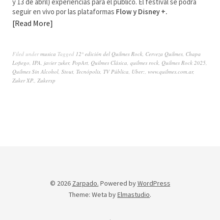
y 13 de abril) experiencias para el público. El festival se podrá
seguir en vivo por las plataformas
Flow y Disney +.
Read More
Filed under
musica
Tagged
12° edición del Quilmes Rock
,
Cerveza Quilmes
,
Chapa
Lofiego
,
IPA
,
javier zuker
,
PopArt
,
Quilmes Clásica
,
quilmes rock
,
Quilmes Rock 2025
,
Quilmes Sin Alcohol
,
Stout
,
Tecnópolis
,
TV Pública
,
Uber:
,
www.quilmes.com.ar
,
Zuker XP.
,
Zukerxp
© 2026
Zarpado.
Powered by
WordPress
Theme: Weta by
Elmastudio
.