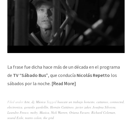
La frase fue dicha hace más de un década en el programa
de
TV “Sábado Bus”
, que conducía
Nicolás Repetto
los
sábados por la noche.
Read More
Filed under
Arte
,
dj
,
Música
Tagged
buscate un trabajo honesto
,
cattaneo
,
connected
,
electronica
,
gerardo gardellín
,
Hernán Cattáneo
,
javier zuker
,
Josefina Silveyra
,
Leandro Fresco
,
moby
,
Musica
,
Nick Warren
,
Oriana Favaro
,
Richard Coleman
,
sound Exile
,
teatro colon
,
the grid