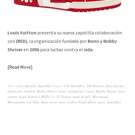
Louis Vuitton
presenta su nueva zapatilla colaboración
con
(RED)
, la organización fundada por
Bono y Bobby
Shriver
en
2006
para luchar contra el
sida
.
Read More
Filed under
Lifestyle
,
Zapatillas
Tagged
1 de Diciembre
,
200 Dolares
,
Altas Llantas
,
baloncesto
,
bambas
,
Bobby Shriver
,
bono
,
championes
,
Cuero
,
Knicks
,
llantas
,
louis
vuitton
,
Louis Vuitton I (RED)
,
Lv
,
LV Trainer
,
made in italy
,
Monogram
,
Monograma
,
red
,
Sida
,
skate
,
tavas
,
tenis
,
trailers
,
Virgil Abloh
,
zapas
,
Zapatillas