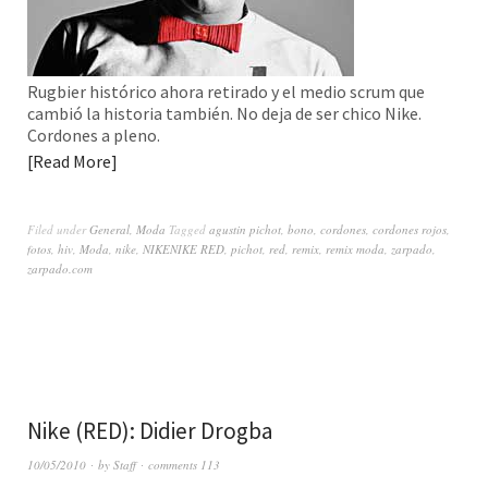
Rugbier histórico ahora retirado y el medio scrum que
cambió la historia también. No deja de ser chico Nike.
Cordones a pleno.
Read More
Filed under
General
,
Moda
Tagged
agustin pichot
,
bono
,
cordones
,
cordones rojos
,
fotos
,
hiv
,
Moda
,
nike
,
NIKENIKE RED
,
pichot
,
red
,
remix
,
remix moda
,
zarpado
,
zarpado.com
Nike (RED): Didier Drogba
10/05/2010
by
Staff
comments 113