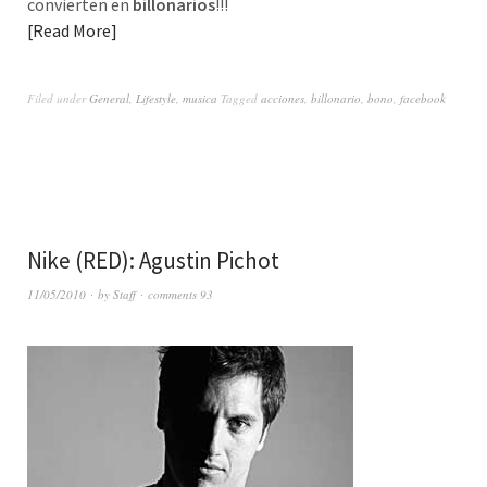
convierten en
billonarios
!!!
Read More
Filed under
General
,
Lifestyle
,
musica
Tagged
acciones
,
billonario
,
bono
,
facebook
Nike (RED): Agustin Pichot
11/05/2010
by
Staff
comments 93