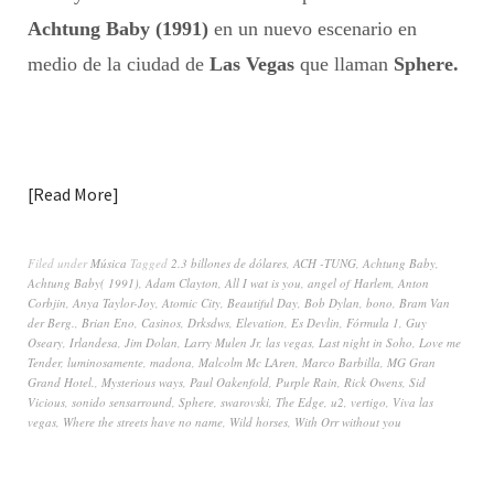
Achtung Baby (1991)
en un nuevo escenario en
medio de la ciudad de
Las Vegas
que llaman
Sphere.
Read More
Filed under
Música
Tagged
2.3 billones de dólares
,
ACH -TUNG
,
Achtung Baby
,
Achtung Baby( 1991)
,
Adam Clayton
,
All I wat is you
,
angel of Harlem
,
Anton
Corbjin
,
Anya Taylor-Joy
,
Atomic City
,
Beautiful Day
,
Bob Dylan
,
bono
,
Bram Van
der Berg.
,
Brian Eno
,
Casinos
,
Drksdws
,
Elevation
,
Es Devlin
,
Fórmula 1
,
Guy
Oseary
,
Irlandesa
,
Jim Dolan
,
Larry Mulen Jr
,
las vegas
,
Last night in Soho
,
Love me
Tender
,
luminosamente
,
madona
,
Malcolm Mc LAren
,
Marco Barbilla
,
MG Gran
Grand Hotel.
,
Mysterious ways
,
Paul Oakenfold
,
Purple Rain
,
Rick Owens
,
Sid
Vicious
,
sonido sensarround
,
Sphere
,
swarovski
,
The Edge
,
u2
,
vertigo
,
Viva las
vegas
,
Where the streets have no name
,
Wild horses
,
With Orr without you