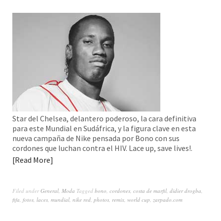
Star del Chelsea, delantero poderoso, la cara definitiva
para este Mundial en Sudáfrica, y la figura clave en esta
nueva campaña de Nike pensada por Bono con sus
cordones que luchan contra el HIV. Lace up, save lives!.
Read More
Filed under
General
,
Moda
Tagged
bono
,
cordones
,
costa de marfil
,
didier drogba
,
fifa
,
fotos
,
laces
,
mundial
,
nike red
,
photos
,
remix
,
world cup
,
zarpado.com