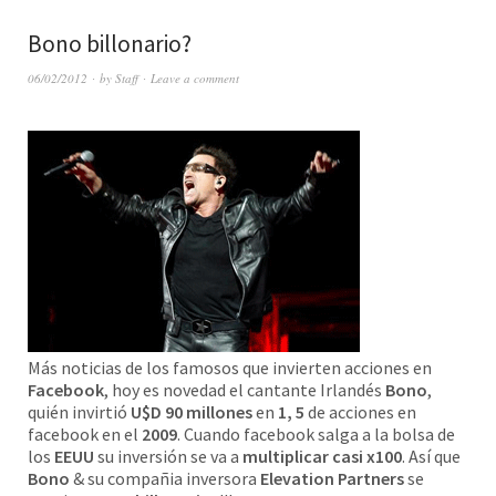
Bono billonario?
06/02/2012
by
Staff
Leave a comment
Más noticias de los famosos que invierten acciones en
Facebook
, hoy es novedad el cantante Irlandés
Bono
,
quién invirtió
U$D 90 millones
en
1, 5
de acciones en
facebook en el
2009
. Cuando facebook salga a la bolsa de
los
EEUU
su inversión se va a
multiplicar casi x100
. Así que
Bono
& su compañia inversora
Elevation Partners
se