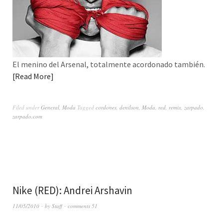
El menino del Arsenal, totalmente acordonado también.
Read More
Filed under
General
,
Moda
Tagged
cordones
,
denilson
,
Moda
,
red
,
remix
,
zarpado
,
zarpado.com
Nike (RED): Andrei Arshavin
11/05/2010
by
Staff
comments 51