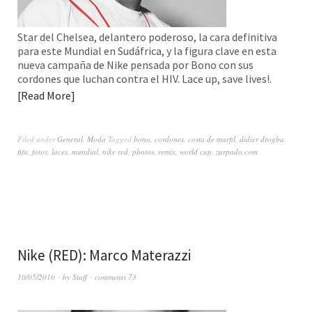
Star del Chelsea, delantero poderoso, la cara definitiva
para este Mundial en Sudáfrica, y la figura clave en esta
nueva campaña de Nike pensada por Bono con sus
cordones que luchan contra el HIV. Lace up, save lives!.
Read More
Filed under
General
,
Moda
Tagged
bono
,
cordones
,
costa de marfil
,
didier drogba
,
fifa
,
fotos
,
laces
,
mundial
,
nike red
,
photos
,
remix
,
world cup
,
zarpado.com
Nike (RED): Marco Materazzi
10/05/2010
by
Staff
comments 73