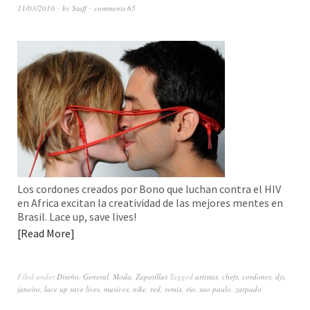
11/03/2010
by
Staff
comments 65
Los cordones creados por Bono que luchan contra el HIV
en Africa excitan la creatividad de las mejores mentes en
Brasil. Lace up, save lives!
Read More
Filed under
Diseño
,
General
,
Moda
,
Zapatillas
Tagged
artistas
,
chefs
,
cordones
,
djs
,
janeiro
,
lace up save lives
,
musicos
,
nike
,
red
,
remix
,
rio
,
sao paulo
,
zarpado