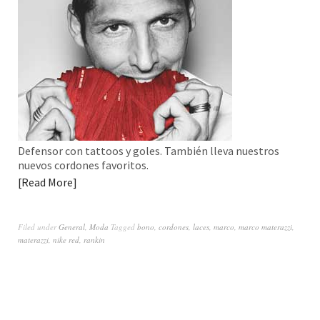
Defensor con tattoos y goles. También lleva nuestros
nuevos cordones favoritos.
Read More
Filed under
General
,
Moda
Tagged
bono
,
cordones
,
laces
,
marco
,
marco materazzi
,
materazzi
,
nike red
,
rankin