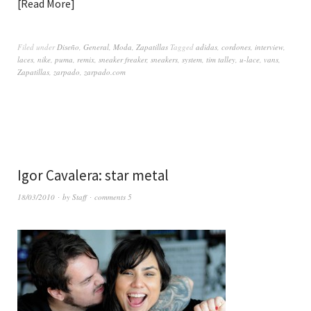
Read More
Filed under
Diseño
,
General
,
Moda
,
Zapatillas
Tagged
adidas
,
cordones
,
interview
,
laces
,
nike
,
puma
,
remix
,
sneaker freaker
,
sneakers
,
system
,
tim talley
,
u-lace
,
vans
,
Zapatillas
,
zarpado
,
zarpado.com
Igor Cavalera: star metal
18/03/2010
by
Staff
comments 5