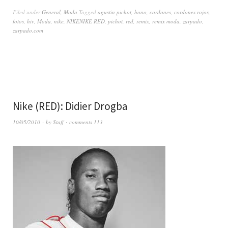
Filed under
General
,
Moda
Tagged
agustin pichot
,
bono
,
cordones
,
cordones rojos
,
fotos
,
hiv
,
Moda
,
nike
,
NIKENIKE RED
,
pichot
,
red
,
remix
,
remix moda
,
zarpado
,
zarpado.com
Nike (RED): Didier Drogba
10/05/2010
by
Staff
comments 113