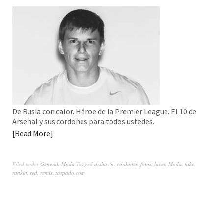
De Rusia con calor. Héroe de la Premier League. El 10 de
Arsenal y sus cordones para todos ustedes.
Read More
Filed under
General
,
Moda
Tagged
arshavin
,
cordones
,
fotos
,
laces
,
Moda
,
nike
,
rankin
,
red
,
remix
,
zarpado.com