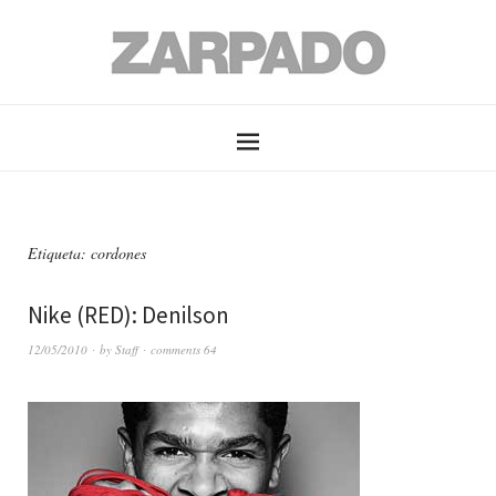
Etiqueta: cordones
Nike (RED): Denilson
12/05/2010
by
Staff
comments 64