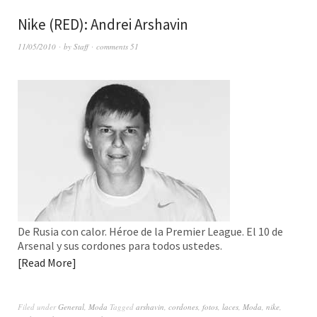
Nike (RED): Andrei Arshavin
11/05/2010
by
Staff
comments 51
De Rusia con calor. Héroe de la Premier League. El 10 de
Arsenal y sus cordones para todos ustedes.
Read More
Filed under
General
,
Moda
Tagged
arshavin
,
cordones
,
fotos
,
laces
,
Moda
,
nike
,