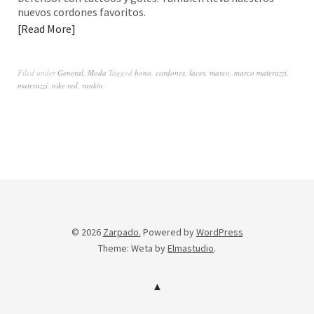
nuevos cordones favoritos.
Read More
Filed under
General
,
Moda
Tagged
bono
,
cordones
,
laces
,
marco
,
marco materazzi
,
materazzi
,
nike red
,
rankin
© 2026
Zarpado.
Powered by
WordPress
Theme: Weta by
Elmastudio
.