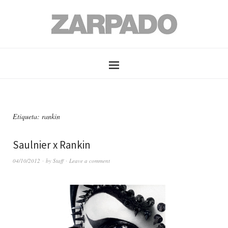
Etiqueta: rankin
Saulnier x Rankin
04/10/2012
by
Staff
Leave a comment