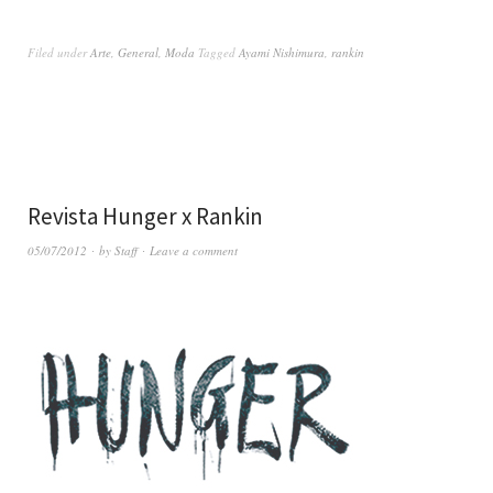
Filed under
Arte
,
General
,
Moda
Tagged
Ayami Nishimura
,
rankin
Revista Hunger x Rankin
05/07/2012
by
Staff
Leave a comment