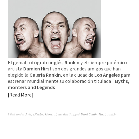
El genial fotógrafo
inglés
,
Rankin
y el siempre polémico
artista
Damien Hirst
son dos grandes amigos que han
elegido la
Galería Rankin
, en la ciudad de
Los Angeles
para
estrenar mundialmente su colaboración titulada
¨Myths,
monters and Legends¨
.
Read More
Filed under
Arte
,
Diseño
,
General
,
musica
Tagged
Dani Smith
,
Hirst
,
rankin