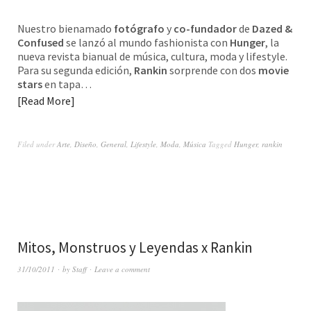
Nuestro bienamado
fotógrafo
y
co-fundador
de
Dazed &
Confused
se lanzó al mundo fashionista con
Hunger
, la
nueva revista bianual de música, cultura, moda y lifestyle.
Para su segunda edición,
Rankin
sorprende con dos
movie
stars
en tapa…
Read More
Filed under
Arte
,
Diseño
,
General
,
Lifestyle
,
Moda
,
Música
Tagged
Hunger
,
rankin
Mitos, Monstruos y Leyendas x Rankin
31/10/2011
by
Staff
Leave a comment