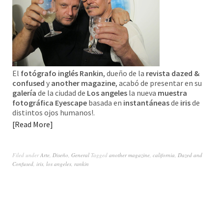
El
fotógrafo inglés Rankin
, dueño de la
revista dazed &
confused
y
another magazine
, acabó de presentar en su
galería
de la ciudad de
Los angeles
la nueva
muestra
fotográfica Eyescape
basada en
instantáneas
de
iris
de
distintos ojos humanos!.
Read More
Filed under
Arte
,
Diseño
,
General
Tagged
another magazine
,
california
,
Dazed and
Confused
,
iris
,
los angeles
,
rankin