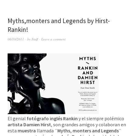
Myths,monters and Legends by Hirst-
Rankin!
06/10/2011
by
Staff
Leave a comment
El genial
fotógrafo inglés Rankin
y el siempre polémico
artista Damien Hirst
, son grandes amigos y colaboran en
esta
muestra
llamada
¨Myths, monters and Legends¨