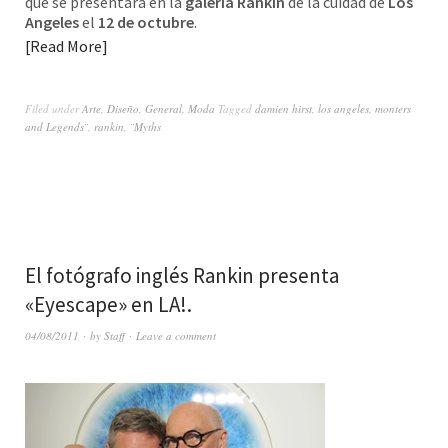
que se presentará en la
galería Rankin
de la cuidad de
Los
Angeles
el
12 de octubre
.
Read More
Filed under
Arte
,
Diseño
,
General
,
Moda
Tagged
damien hirst
,
los angeles
,
monters
and Legends¨
,
rankin
,
¨Myths
El fotógrafo inglés Rankin presenta
«Eyescape» en LA!.
04/08/2011
by
Staff
Leave a comment