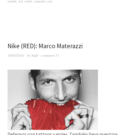
rankin
,
red
,
remix
,
zarpado.com
Nike (RED): Marco Materazzi
10/05/2010
by
Staff
comments 73
Defensor con tattoos y goles. También lleva nuestros