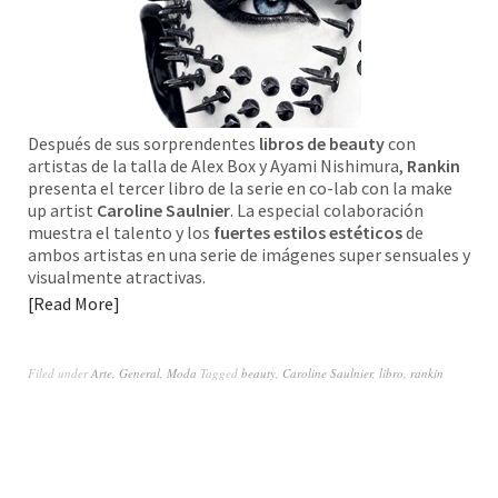
Después de sus sorprendentes
libros de beauty
con
artistas de la talla de Alex Box y Ayami Nishimura,
Rankin
presenta el tercer libro de la serie en co-lab con la make
up artist
Caroline Saulnier
. La especial colaboración
muestra el talento y los
fuertes estilos estéticos
de
ambos artistas en una serie de imágenes super sensuales y
visualmente atractivas.
Read More
Filed under
Arte
,
General
,
Moda
Tagged
beauty
,
Caroline Saulnier
,
libro
,
rankin