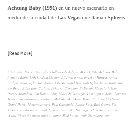
Achtung Baby (1991)
en un nuevo escenario en
medio de la ciudad de
Las Vegas
que llaman
Sphere.
Read More
Filed under
Música
Tagged
2.3 billones de dólares
,
ACH -TUNG
,
Achtung Baby
,
Achtung Baby( 1991)
,
Adam Clayton
,
All I wat is you
,
angel of Harlem
,
Anton
Corbjin
,
Anya Taylor-Joy
,
Atomic City
,
Beautiful Day
,
Bob Dylan
,
bono
,
Bram Van
der Berg.
,
Brian Eno
,
Casinos
,
Drksdws
,
Elevation
,
Es Devlin
,
Fórmula 1
,
Guy
Oseary
,
Irlandesa
,
Jim Dolan
,
Larry Mulen Jr
,
las vegas
,
Last night in Soho
,
Love me
Tender
,
luminosamente
,
madona
,
Malcolm Mc LAren
,
Marco Barbilla
,
MG Gran
Grand Hotel.
,
Mysterious ways
,
Paul Oakenfold
,
Purple Rain
,
Rick Owens
,
Sid
Vicious
,
sonido sensarround
,
Sphere
,
swarovski
,
The Edge
,
u2
,
vertigo
,
Viva las
vegas
,
Where the streets have no name
,
Wild horses
,
With Orr without you