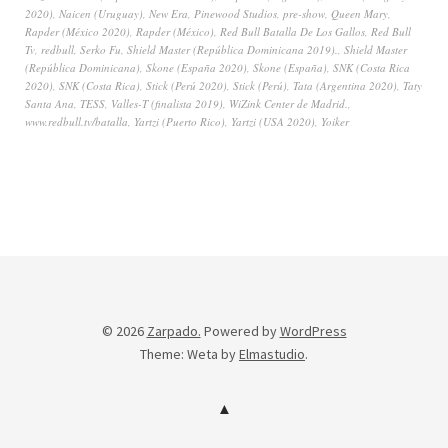
2020)
,
Naicen (Uruguay)
,
New Era
,
Pinewood Studios
,
pre-show
,
Queen Mary
,
Rapder (México 2020)
,
Rapder (México)
,
Red Bull Batalla De Los Gallos
,
Red Bull
Tv
,
redbull
,
Serko Fu
,
Shield Master (República Dominicana 2019).
,
Shield Master
(República Dominicana)
,
Skone (España 2020)
,
Skone (España)
,
SNK (Costa Rica
2020)
,
SNK (Costa Rica)
,
Stick (Perú 2020)
,
Stick (Perú)
,
Tata (Argentina 2020)
,
Taty
Santa Ana
,
TESS
,
Valles-T (finalista 2019)
,
WiZink Center de Madrid.
,
www.redbull.tv/batalla
,
Yartzi (Puerto Rico)
,
Yartzi (USA 2020)
,
Yoiker
© 2026
Zarpado.
Powered by
WordPress
Theme: Weta by
Elmastudio
.