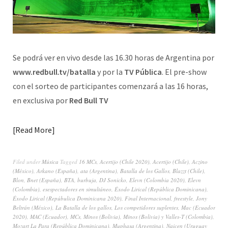
Se podrá ver en vivo desde las 16.30 horas de Argentina por
www.redbull.tv/batalla
y por la
TV Pública
. El pre-show
con el sorteo de participantes comenzará a las 16 horas,
en exclusiva por
Red Bull TV
Read More
Filed under
Música
Tagged
16 MCs
,
Acertijo (Chile 2020)
,
Acertijo (Chile)
,
Aczino
(México)
,
Arkano (España)
,
ata (Argentina)
,
Batalla de los Gallos
,
Blazzt (Chile)
,
Blon
,
Bnet (España)
,
BTA
,
burbuja
,
DJ Sonicko
,
Elevn (Colombia 2020)
,
Elevn
(Colombia)
,
esespectadores en simultáneo
,
Éxodo Lirical (República Dominicana)
,
Éxodo Lirical (Repúbulica Dominicana 2020)
,
Final Internacional
,
freestyle
,
Jony
Beltrán (México)
,
La Batalla de los gallos
,
Los competidores suplentes
,
Mac (Ecuador
2020)
,
MAC (Ecuador)
,
MCs
,
Minos (Bolivia)
,
Minos (Bolivia) y Valles-T (Colombia)
,
Mozart La Para (República Dominicana)
,
Muphasa (Argentina)
,
Naicen (Uruguay