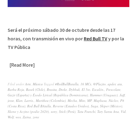
Será el próximo sábado 30 de octubre desde las 17
horas, con transmisión en vivo por
Red Bull TV
y por la
TV Pública
Read More
Filed under
Arte
,
Música
Tagged
#RedBullBatalla
,
16 MCs
,
@Pluzito
,
apder
,
ata
,
Barba Roja
,
Basek (Chile)
,
Brasita
,
Dtoke
,
Dybbuk
,
El 5to. Escalón.
,
Frescolate
,
Gazir (España) y Éxodo Lirical (República Dominicana)
,
Hammer (Uruguay)
,
Jaff
,
jesse
,
Klan
,
Larrix.
,
Marithea (Colombia)
,
Mecha
,
Mito
,
MP
,
Muphasa
,
Núcleo
,
P8
(Costa Rica)
,
Red Bull BAtalla
,
Reverse (Estados Unidos)
,
Saga
,
Skiper (México)
,
Skone y Aczino (podio 2020)
,
sony
,
Stick (Perú)
,
Tatu Franchi
,
Taty Santa Ana
,
Vid
,
Wolf
,
wos
,
Zaina
,
zone