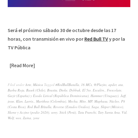
Será el próximo sábado 30 de octubre desde las 17
horas, con transmisión en vivo por
Red Bull TV
y por la
TV Pública
Read More
Filed under
Arte
,
Música
Tagged
#RedBullBatalla
,
16 MCs
,
@Pluzito
,
apder
,
ata
,
Barba Roja
,
Basek (Chile)
,
Brasita
,
Dtoke
,
Dybbuk
,
El 5to. Escalón.
,
Frescolate
,
Gazir (España) y Éxodo Lirical (República Dominicana)
,
Hammer (Uruguay)
,
Jaff
,
jesse
,
Klan
,
Larrix.
,
Marithea (Colombia)
,
Mecha
,
Mito
,
MP
,
Muphasa
,
Núcleo
,
P8
(Costa Rica)
,
Red Bull BAtalla
,
Reverse (Estados Unidos)
,
Saga
,
Skiper (México)
,
Skone y Aczino (podio 2020)
,
sony
,
Stick (Perú)
,
Tatu Franchi
,
Taty Santa Ana
,
Vid
,
Wolf
,
wos
,
Zaina
,
zone