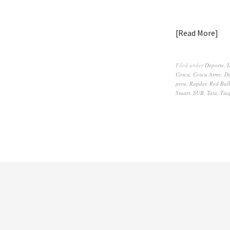
Read More
Filed under
Deporte
,
L
Coscu
,
Coscu Army
,
D
peru
,
Rapder
,
Red Bull
Stuart
,
SUB
,
Tata
,
Tia