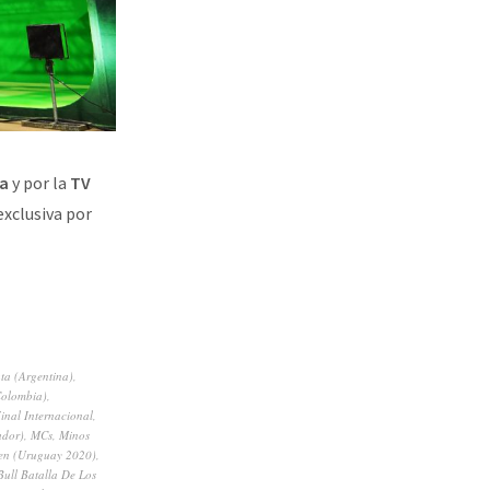
la
y por la
TV
exclusiva por
ta (Argentina)
,
Colombia)
,
inal Internacional
,
dor)
,
MCs
,
Minos
en (Uruguay 2020)
,
Bull Batalla De Los