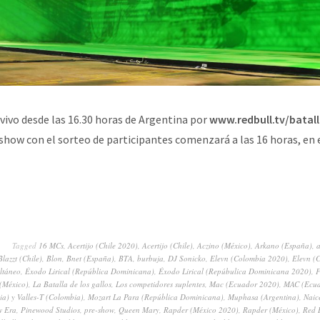
 vivo desde las 16.30 horas de Argentina por
www.redbull.tv/batal
-show con el sorteo de participantes comenzará a las 16 horas, en 
Tagged
16 MCs
,
Acertijo (Chile 2020)
,
Acertijo (Chile)
,
Aczino (México)
,
Arkano (España)
,
a
Blazzt (Chile)
,
Blon
,
Bnet (España)
,
BTA
,
burbuja
,
DJ Sonicko
,
Elevn (Colombia 2020)
,
Elevn (
ultáneo
,
Éxodo Lirical (República Dominicana)
,
Éxodo Lirical (Repúbulica Dominicana 2020)
,
F
 (México)
,
La Batalla de los gallos
,
Los competidores suplentes
,
Mac (Ecuador 2020)
,
MAC (Ecua
ia) y Valles-T (Colombia)
,
Mozart La Para (República Dominicana)
,
Muphasa (Argentina)
,
Naic
w Era
,
Pinewood Studios
,
pre-show
,
Queen Mary
,
Rapder (México 2020)
,
Rapder (México)
,
Red 