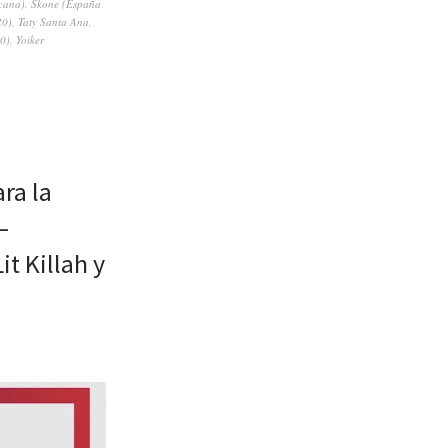
cana)
,
Skone (España
20)
,
Taty Santa Ana
,
20)
,
Yoiker
ra la
–
t Killah y