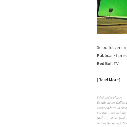
Se podrá ver en
Pública
. El pre
Red Bull TV
Read More
Filed under
Música
Batalla de los Gallos
,
esespectadores en sim
freestyle
,
Jony Beltrán
(Bolivia)
,
Minos (Boliv
Naicen (Uruguay)
,
Ne