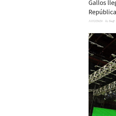
Gallos ll
Repúblic
11/12/2020
by
Staff