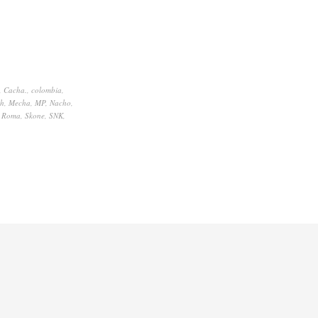
,
Cacha.
,
colombia
,
ah
,
Mecha
,
MP
,
Nacho
,
,
Roma
,
Skone
,
SNK
,