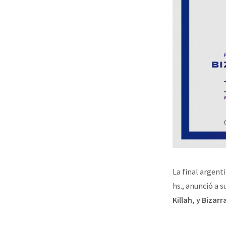
La
final argent
hs., anunció a s
Killah, y Bizarr