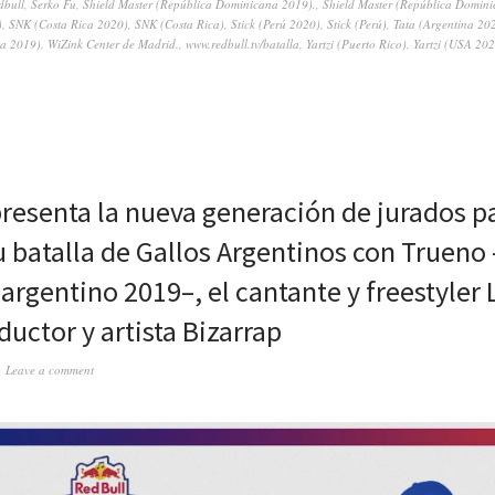
dbull
,
Serko Fu
,
Shield Master (República Dominicana 2019).
,
Shield Master (República Domini
)
,
SNK (Costa Rica 2020)
,
SNK (Costa Rica)
,
Stick (Perú 2020)
,
Stick (Perú)
,
Tata (Argentina 20
sta 2019)
,
WiZink Center de Madrid.
,
www.redbull.tv/batalla
,
Yartzi (Puerto Rico)
,
Yartzi (USA 20
presenta la nueva generación de jurados pa
su batalla de Gallos Argentinos con Trueno 
rgentino 2019–, el cantante y freestyler Li
uctor y artista Bizarrap
Leave a comment