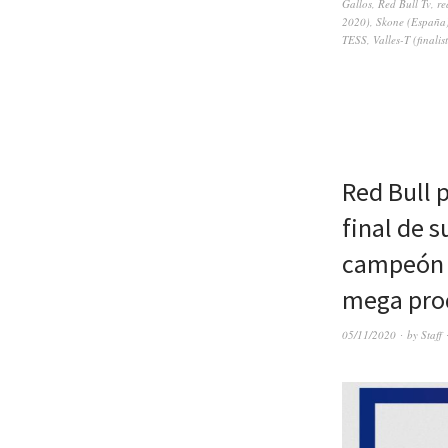
Gallos
,
Red Bull Tv
,
re
2020)
,
Skone (España
TESS
,
Valles-T (finali
Red Bull 
final de 
campeón a
mega prod
05/11/2020
by
Staff