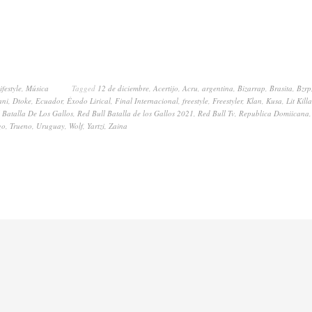
ifestyle
,
Música
Tagged
12 de diciembre
,
Acertijo
,
Acru
,
argentina
,
Bizarrap
,
Brasita
,
Bzrp
ani
,
Dtoke
,
Ecuador
,
Éxodo Lirical
,
Final Internacional
,
freestyle
,
Freestyler
,
Klan
,
Kusa
,
Lit Kill
 Batalla De Los Gallos
,
Red Bull Batalla de los Gallos 2021
,
Red Bull Tv
,
Republica Domiicana
go
,
Trueno
,
Uruguay
,
Wolf
,
Yartzi
,
Zaina