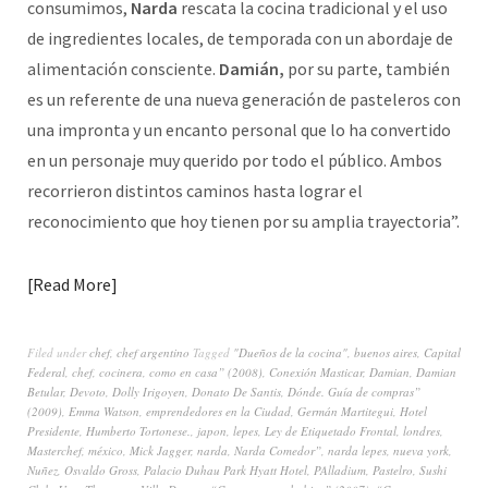
consumimos,
Narda
rescata la cocina tradicional y el uso
de ingredientes locales, de temporada con un abordaje de
alimentación consciente.
Damián,
por su parte, también
es un referente de una nueva generación de pasteleros con
una impronta y un encanto personal que lo ha convertido
en un personaje muy querido por todo el público. Ambos
recorrieron distintos caminos hasta lograr el
reconocimiento que hoy tienen por su amplia trayectoria”.
Read More
Filed under
chef
,
chef argentino
Tagged
"Dueños de la cocina"
,
buenos aires
,
Capital
Federal
,
chef
,
cocinera
,
como en casa” (2008)
,
Conexión Masticar
,
Damian
,
Damian
Betular
,
Devoto
,
Dolly Irigoyen
,
Donato De Santis
,
Dónde. Guía de compras”
(2009)
,
Emma Watson
,
emprendedores en la Ciudad
,
Germán Martitegui
,
Hotel
Presidente
,
Humberto Tortonese.
,
japon
,
lepes
,
Ley de Etiquetado Frontal
,
londres
,
Masterchef
,
méxico
,
Mick Jagger
,
narda
,
Narda Comedor”
,
narda lepes
,
nueva york
,
Nuñez
,
Osvaldo Gross
,
Palacio Duhau Park Hyatt Hotel
,
PAlladium
,
Pastelro
,
Sushi