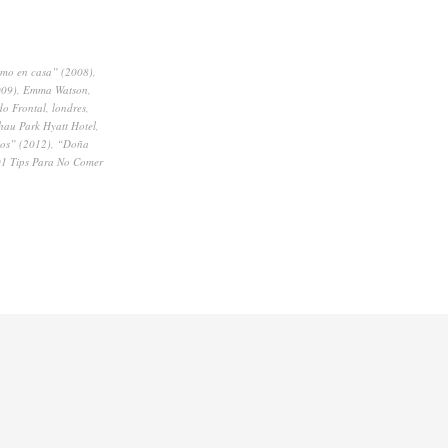
mo en casa” (2008)
,
009)
,
Emma Watson
,
do Frontal
,
londres
,
hau Park Hyatt Hotel
,
os” (2012)
,
“Doña
1 Tips Para No Comer