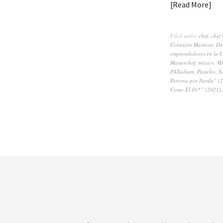
Read More
Filed under
chef
,
chef 
Conexión Masticar
,
Da
emprendedores en la 
Masterchef
,
méxico
,
Mi
PAlladium
,
Pastelro
,
S
Petrona por Narda” (
Como El Or*” (2021).