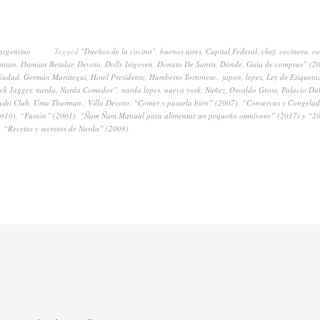
argentino
Tagged
"Dueños de la cocina"
,
buenos aires
,
Capital Federal
,
chef
,
cocinera
,
co
mian
,
Damian Betular
,
Devoto
,
Dolly Irigoyen
,
Donato De Santis
,
Dónde. Guía de compras” (2
Ciudad
,
Germán Martitegui
,
Hotel Presidente
,
Humberto Tortonese.
,
japon
,
lepes
,
Ley de Etiqueta
ck Jagger
,
narda
,
Narda Comedor”
,
narda lepes
,
nueva york
,
Nuñez
,
Osvaldo Gross
,
Palacio Du
ushi Club
,
Uma Thurman.
,
Villa Devoto
,
“Comer y pasarla bien” (2007)
,
“Conservas y Congelad
2010)
,
“Fusión” (2001)
,
“Ñam Ñam Manual para alimentar un pequeño omnívoro” (2017) y “20
,
“Recetas y secretos de Narda” (2009)