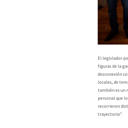
El legislador p
figuras de la g
desconexión co
locales, de te
también es un 
personal que lo
recorrieron dis
trayectoria”.