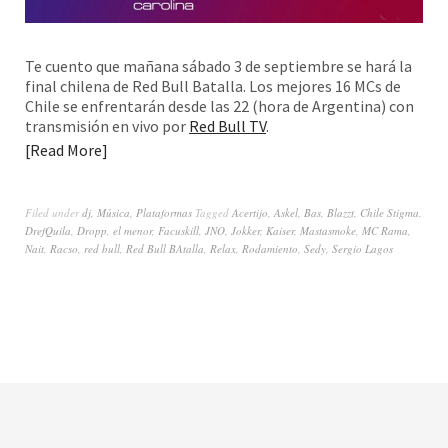
Te cuento que mañana sábado 3 de septiembre se hará la
final chilena de Red Bull Batalla. Los mejores 16 MCs de
Chile se enfrentarán desde las 22 (hora de Argentina) con
transmisión en vivo por
Red Bull TV
.
Read More
Filed under
dj
,
Música
,
Plataformas
Tagged
Acertijo
,
Askel
,
Bas
,
Blazzt
,
Chile Stigma
,
DrefQuila
,
Dropp
,
el menor
,
Facuskill
,
JNO
,
Jokker
,
Kaiser
,
Mastasmoke
,
MC Rama
,
Nait
,
Racso
,
red bull
,
Red Bull BAtalla
,
Relax
,
Rodamiento
,
Sedy
,
Sergio Lagos