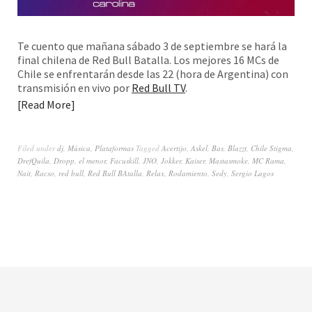
Te cuento que mañana sábado 3 de septiembre se hará la
final chilena de Red Bull Batalla. Los mejores 16 MCs de
Chile se enfrentarán desde las 22 (hora de Argentina) con
transmisión en vivo por
Red Bull TV
.
Read More
Filed under
dj
,
Música
,
Plataformas
Tagged
Acertijo
,
Askel
,
Bas
,
Blazzt
,
Chile Stigma
,
DrefQuila
,
Dropp
,
el menor
,
Facuskill
,
JNO
,
Jokker
,
Kaiser
,
Mastasmoke
,
MC Rama
,
Nait
,
Racso
,
red bull
,
Red Bull BAtalla
,
Relax
,
Rodamiento
,
Sedy
,
Sergio Lagos