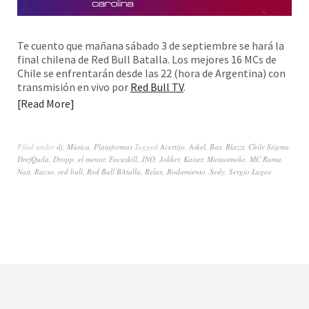
Te cuento que mañana sábado 3 de septiembre se hará la
final chilena de Red Bull Batalla. Los mejores 16 MCs de
Chile se enfrentarán desde las 22 (hora de Argentina) con
transmisión en vivo por
Red Bull TV
.
Read More
Filed under
dj
,
Música
,
Plataformas
Tagged
Acertijo
,
Askel
,
Bas
,
Blazzt
,
Chile Stigma
,
DrefQuila
,
Dropp
,
el menor
,
Facuskill
,
JNO
,
Jokker
,
Kaiser
,
Mastasmoke
,
MC Rama
,
Nait
,
Racso
,
red bull
,
Red Bull BAtalla
,
Relax
,
Rodamiento
,
Sedy
,
Sergio Lagos