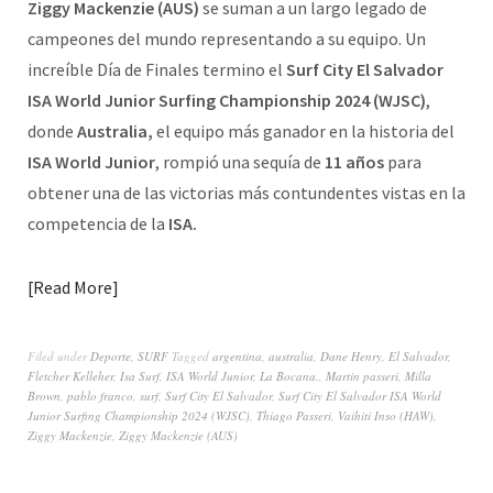
Ziggy Mackenzie (AUS)
se suman a un largo legado de
campeones del mundo representando a su equipo. Un
increíble Día de Finales termino el
Surf City El Salvador
ISA World Junior Surfing Championship 2024 (WJSC)
,
donde
Australia,
el equipo más ganador en la historia del
ISA World Junior
, rompió una sequía de
11 años
para
obtener una de las victorias más contundentes vistas en la
competencia de la
ISA.
Read More
Filed under
Deporte
,
SURF
Tagged
argentina
,
australia
,
Dane Henry
,
El Salvador
,
Fletcher Kelleher
,
Isa Surf
,
ISA World Junior
,
La Bocana.
,
Martin passeri
,
Milla
Brown
,
pablo franco
,
surf
,
Surf City El Salvador
,
Surf City El Salvador ISA World
Junior Surfing Championship 2024 (WJSC)
,
Thiago Passeri
,
Vaihiti Inso (HAW)
,
Ziggy Mackenzie
,
Ziggy Mackenzie (AUS)