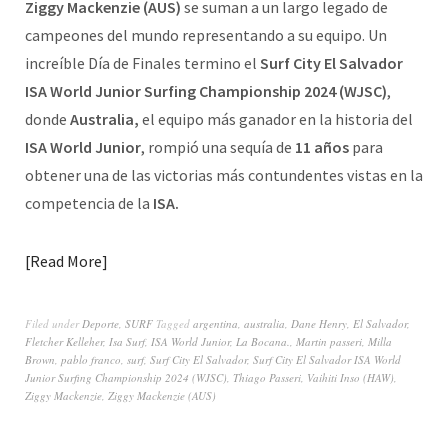
Ziggy Mackenzie (AUS)
se suman a un largo legado de
campeones del mundo representando a su equipo. Un
increíble Día de Finales termino el
Surf City El Salvador
ISA World Junior Surfing Championship 2024 (WJSC)
,
donde
Australia,
el equipo más ganador en la historia del
ISA World Junior
, rompió una sequía de
11 años
para
obtener una de las victorias más contundentes vistas en la
competencia de la
ISA.
Read More
Filed under
Deporte
,
SURF
Tagged
argentina
,
australia
,
Dane Henry
,
El Salvador
,
Fletcher Kelleher
,
Isa Surf
,
ISA World Junior
,
La Bocana.
,
Martin passeri
,
Milla
Brown
,
pablo franco
,
surf
,
Surf City El Salvador
,
Surf City El Salvador ISA World
Junior Surfing Championship 2024 (WJSC)
,
Thiago Passeri
,
Vaihiti Inso (HAW)
,
Ziggy Mackenzie
,
Ziggy Mackenzie (AUS)