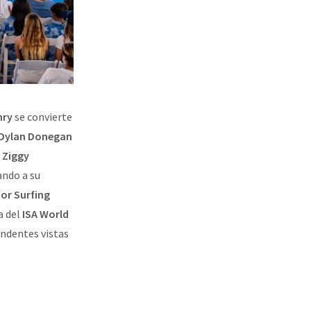
nry
se convierte
Dylan Donegan
y Ziggy
ndo a su
ior Surfing
a del
ISA World
undentes vistas