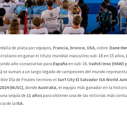
alla de plata por equipos,
Francia, bronce, USA
, cobre.
Dane He
straliano en ganar el título mundial masculino sub-18 en 15 años,
egundo año consecutivo para
España
en sub-16.
Vaihiti Inso (HAW) 
S)
se suman a un largo legado de campeones del mundo representa
eíble Día de Finales termino el
Surf City El Salvador ISA World Jun
2024 (WJSC)
, donde
Australia,
el equipo más ganador en la histori
 una sequía de
11 años
para obtener una de las victorias más cont
cia de la
ISA.