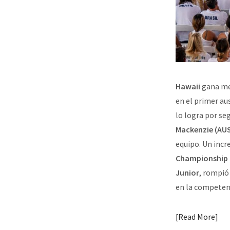
Hawaii
gana med
en el primer au
lo logra por s
Mackenzie (AU
equipo. Un incr
Championship 
Junior
, rompió
en la competen
Read More