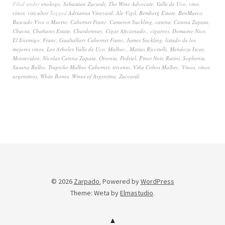
Filed under
enologo
,
Sebastian Zucardi
,
The Wine Advocate
,
Valle de Uco
,
vino
,
vinos
,
viticultor
Tagged
Adrianna Vineyard
,
Ale Vigil
,
Bemberg Estate
,
BenMarco
,
Buscado Vivo o Muerto
,
Cabernet Franc
,
Cameron Suckling
,
catena
,
Catena Zapata
,
Chacra
,
Chañares Estate
,
Chardonnay
,
Cigar Aficionado.
,
cigarros
,
Domaine Nico
,
El Enemigo
,
Franc
,
Gualtallary Cabernet Franc
,
James Suckling
,
listado de los
mejores vinos
,
Los Arboles Valle de Uco
,
Malbec.
,
Matias Riccitelli
,
Mendoza Iscay
,
Montevideo
,
Nicolas Catena Zapata
,
Otronia
,
Pedriel
,
Pinot Noir
,
Rutini
,
Sophenia
,
Susana Balbo
,
Trapiche Malbec Cabernet
,
trivento
,
Viña Cobos Malbec
,
Vinos
,
vinos
argentinos
,
White Bones
,
Wines of Argentina
,
Zuccardi
© 2026
Zarpado.
Powered by
WordPress
Theme: Weta by
Elmastudio
.