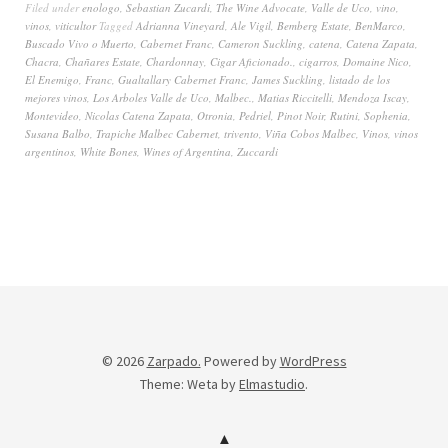
Filed under
enologo
,
Sebastian Zucardi
,
The Wine Advocate
,
Valle de Uco
,
vino
,
vinos
,
viticultor
Tagged
Adrianna Vineyard
,
Ale Vigil
,
Bemberg Estate
,
BenMarco
,
Buscado Vivo o Muerto
,
Cabernet Franc
,
Cameron Suckling
,
catena
,
Catena Zapata
,
Chacra
,
Chañares Estate
,
Chardonnay
,
Cigar Aficionado.
,
cigarros
,
Domaine Nico
,
El Enemigo
,
Franc
,
Gualtallary Cabernet Franc
,
James Suckling
,
listado de los
mejores vinos
,
Los Arboles Valle de Uco
,
Malbec.
,
Matias Riccitelli
,
Mendoza Iscay
,
Montevideo
,
Nicolas Catena Zapata
,
Otronia
,
Pedriel
,
Pinot Noir
,
Rutini
,
Sophenia
,
Susana Balbo
,
Trapiche Malbec Cabernet
,
trivento
,
Viña Cobos Malbec
,
Vinos
,
vinos
argentinos
,
White Bones
,
Wines of Argentina
,
Zuccardi
© 2026
Zarpado.
Powered by
WordPress
Theme: Weta by
Elmastudio
.