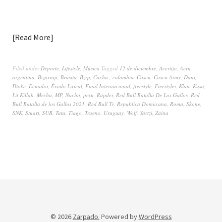
Read More
Filed under
Deporte
,
Lifestyle
,
Música
Tagged
12 de diciembre
,
Acertijo
,
Acru
,
argentina
,
Bizarrap
,
Brasita
,
Bzrp
,
Cacha.
,
colombia
,
Coscu
,
Coscu Army
,
Dani
,
Dtoke
,
Ecuador
,
Éxodo Lirical
,
Final Internacional
,
freestyle
,
Freestyler
,
Klan
,
Kusa
,
Lit Killah
,
Mecha
,
MP
,
Nacho
,
peru
,
Rapder
,
Red Bull Batalla De Los Gallos
,
Red
Bull Batalla de los Gallos 2021
,
Red Bull Tv
,
Republica Domiicana
,
Roma
,
Skone
,
SNK
,
Stuart
,
SUB
,
Tata
,
Tiago
,
Trueno
,
Uruguay
,
Wolf
,
Yartzi
,
Zaina
© 2026
Zarpado.
Powered by
WordPress