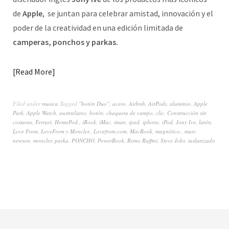
de
Apple
, se juntan para celebrar amistad, innovación y el
poder de la creatividad en una edición limitada de
camperas, ponchos y parkas.
Read More
Filed under
musica
Tagged
"botón Duo"
,
acero
,
Airbnb
,
AirPods
,
aluminio
,
Apple
Park
,
Apple Watch
,
australiano
,
botón
,
chaqueta de campo
,
clic
,
Construcción sin
costuras
,
Ferrari
,
HomePod.
,
iBook
,
iMac
,
iman
,
ipad
,
iphone
,
iPod
,
Jony Ive
,
latón
,
Love From
,
LoveFrom y Moncler.
,
Lovefrom.com
,
MacBook
,
magnético.
,
marc
newson
,
moncler
,
parka
,
PONCHO
,
PowerBook
,
Remo Ruffini
,
Steve Jobs
,
taslanizado