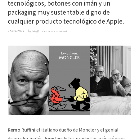
tecnológicos, botones con imán y un
packaging muy sustentable digno de
cualquier producto tecnológico de Apple.
25/09/2024
by
Staff
Leave a comment
Remo Ruffini
el italiano dueño de Moncler y el genial
diseñador inglés
Jony Ive
de los productos más icónicos