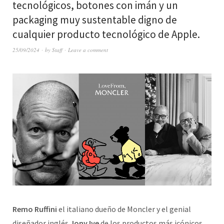
tecnológicos, botones con imán y un
packaging muy sustentable digno de
cualquier producto tecnológico de Apple.
25/09/2024
by
Staff
Leave a comment
Remo Ruffini
el italiano dueño de Moncler y el genial
diseñador inglés
Jony Ive
de los productos más icónicos