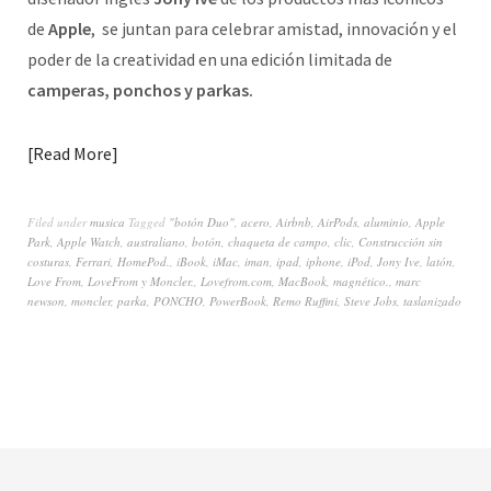
de
Apple
, se juntan para celebrar amistad, innovación y el
poder de la creatividad en una edición limitada de
camperas, ponchos y parkas.
Read More
Filed under
musica
Tagged
"botón Duo"
,
acero
,
Airbnb
,
AirPods
,
aluminio
,
Apple
Park
,
Apple Watch
,
australiano
,
botón
,
chaqueta de campo
,
clic
,
Construcción sin
costuras
,
Ferrari
,
HomePod.
,
iBook
,
iMac
,
iman
,
ipad
,
iphone
,
iPod
,
Jony Ive
,
latón
,
Love From
,
LoveFrom y Moncler.
,
Lovefrom.com
,
MacBook
,
magnético.
,
marc
newson
,
moncler
,
parka
,
PONCHO
,
PowerBook
,
Remo Ruffini
,
Steve Jobs
,
taslanizado