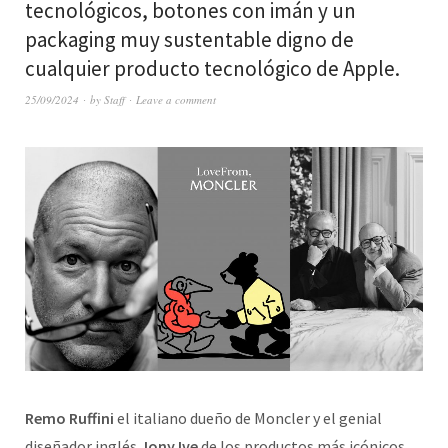
tecnológicos, botones con imán y un
packaging muy sustentable digno de
cualquier producto tecnológico de Apple.
25/09/2024
by
Staff
Leave a comment
Remo Ruffini
el italiano dueño de Moncler y el genial
diseñador inglés
Jony Ive
de los productos más icónicos