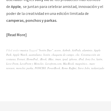
de
Apple
, se juntan para celebrar amistad, innovación y el
poder de la creatividad en una edición limitada de
camperas, ponchos y parkas.
Read More
Filed under
musica
Tagged
"botón Duo"
,
acero
,
Airbnb
,
AirPods
,
aluminio
,
Apple
Park
,
Apple Watch
,
australiano
,
botón
,
chaqueta de campo
,
clic
,
Construcción sin
costuras
,
Ferrari
,
HomePod.
,
iBook
,
iMac
,
iman
,
ipad
,
iphone
,
iPod
,
Jony Ive
,
latón
,
Love From
,
LoveFrom y Moncler.
,
Lovefrom.com
,
MacBook
,
magnético.
,
marc
newson
,
moncler
,
parka
,
PONCHO
,
PowerBook
,
Remo Ruffini
,
Steve Jobs
,
taslanizado