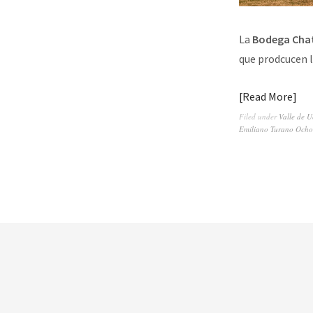
La
Bodega Cha
que prodcucen 
Read More
Filed under
Valle de 
Emiliano Turano Och