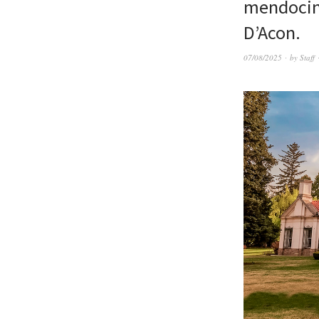
mendocino
D’Acon.
07/08/2025
by
Staff