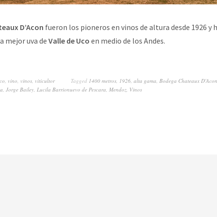
teaux D’Acon
fueron los pioneros en vinos de altura desde 1926 y 
la mejor uva de
Valle de Uco
en medio de los Andes.
Uco
,
vino
,
vinos
,
viticultor
Tagged
1400 metros
,
1926
,
alta gama
,
Bodega Chateaux D'Aco
oa
,
Jorge Bailey
,
Lucila Barrionuevo de Pescara
,
Mendoz
,
Vinos