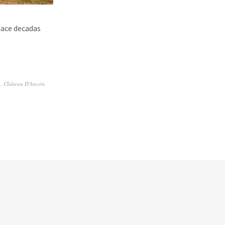
hace decadas
n
,
Château D'Ancón
,