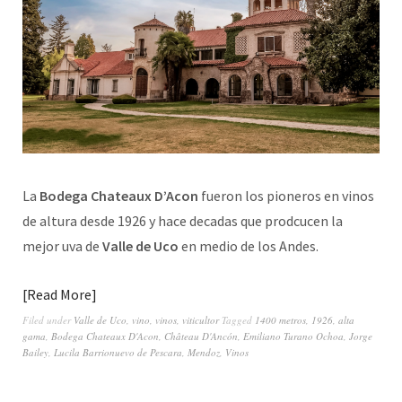
La
Bodega Chateaux D’Acon
fueron los pioneros en vinos
de altura desde 1926 y hace decadas que prodcucen la
mejor uva de
Valle de Uco
en medio de los Andes.
Read More
Filed under
Valle de Uco
,
vino
,
vinos
,
viticultor
Tagged
1400 metros
,
1926
,
alta
gama
,
Bodega Chateaux D'Acon
,
Château D'Ancón
,
Emiliano Turano Ochoa
,
Jorge
Bailey
,
Lucila Barrionuevo de Pescara
,
Mendoz
,
Vinos