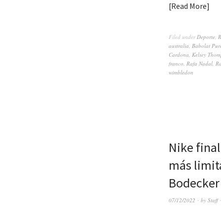
Read More
Filed under
Deporte
,
R
australia
,
Babolat Pur
Cardona
,
Kelsey Thom
franco
,
Rafa Nadal
,
Ra
wimbledon
Nike fina
más limit
Bodecker 
07/12/2022
by
Staff