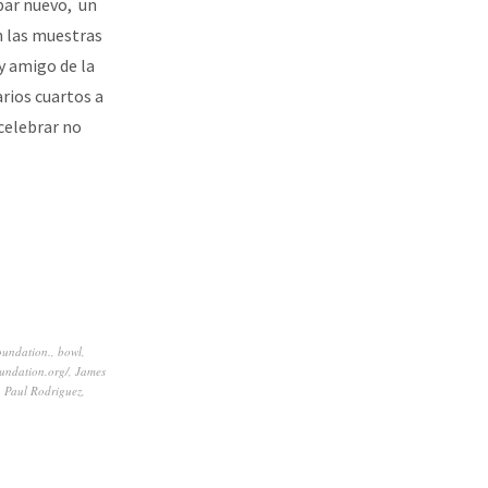
par nuevo, un
n las muestras
y amigo de la
arios cuartos a
celebrar no
oundation.
,
bowl
,
oundation.org/
,
James
,
Paul Rodriguez
,