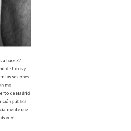
rca
hace 37
ndole fotos y
en las sesiones
aun me
erto de Madrid
rición pública
ecialmente que
is aun!.