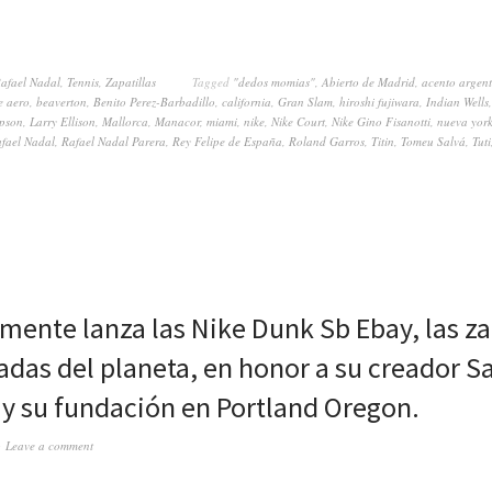
afael Nadal
,
Tennis
,
Zapatillas
Tagged
"dedos momias"
,
Abierto de Madrid
,
acento argen
e aero
,
beaverton
,
Benito Perez-Barbadillo
,
california
,
Gran Slam
,
hiroshi fujiwara
,
Indian Wells
pson
,
Larry Ellison
,
Mallorca
,
Manacor
,
miami
,
nike
,
Nike Court
,
Nike Gino Fisanotti
,
nueva yor
fael Nadal
,
Rafael Nadal Parera
,
Rey Felipe de España
,
Roland Garros
,
Titin
,
Tomeu Salvá
,
Tuti
lmente lanza las Nike Dunk Sb Ebay, las za
adas del planeta, en honor a su creador S
y su fundación en Portland Oregon.
Leave a comment