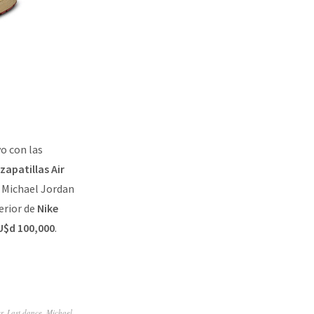
o con las
zapatillas Air
a Michael Jordan
erior de
Nike
U$d 100,000
.
r
,
Last dance
,
Michael