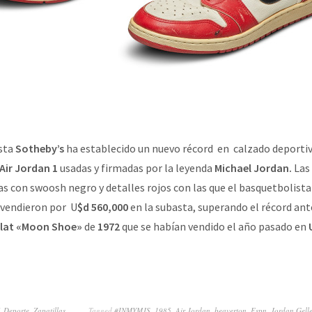
asta
Sotheby’s
ha establecido un nuevo récord en calzado deportiv
 Air Jordan 1
usadas y firmadas por la leyenda
Michael Jordan.
Las
s con swoosh negro y detalles rojos con las que el basquetbolist
 vendieron por U
$d 560,000
en la subasta, superando el récord ant
Flat «Moon Shoe»
de
1972
que se habían vendido el año pasado en
,
Deporte
,
Zapatillas
Tagged
#INMYMJS
,
1985
,
Air Jordan
,
beaverton
,
Espn
,
Jordan Gelle