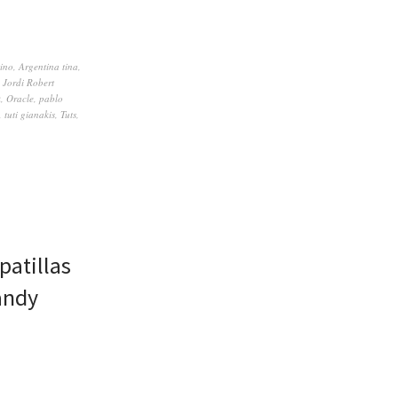
tino
,
Argentina tina
,
,
Jordi Robert
k
,
Oracle
,
pablo
,
tuti gianakis
,
Tuts
,
patillas
andy