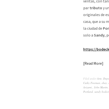
ventas, con tan
par
tributo
y u
originales de es
casa, que a su m
la ciudad de
Por
solo a
Sandy
, 
https://bodec
Read More
Filed under
Arte
,
Depo
Cathy Freeman
,
ebay
,
Arizumi.
,
John Martin
Portland
,
sandy bodec