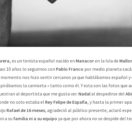
arera,
es un tenista español nacido en
Manacor
en la Isla de
Mallo
asi 10 años lo seguimos con
Pablo Franco
por medio planeta sacá
r momento nos hizo sentir cercanos ya que hablábamos español y 
spirábamos la camiseta » tanto como él. Y esta son las fotos que 
estran al deportista que me gusta ver.
Nadal
al despedirse del
Abi
onde no solo estaba el
Rey Felipe de España,
y hasta la primer apa
hijo
Rafael de 16 meses
, agradeció al público presente, aclaró esp
ni a su
familia ni a su equipo
ya que por ahora no se despide del ten