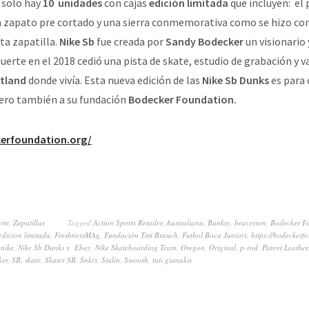
 solo hay
10 unidades
con cajas
edición limitada
que incluyen: el 
n zapato pre cortado y una sierra conmemorativa como se hizo co
ta zapatilla.
Nike Sb
fue creada por
Sandy Bodecker
un visionario 
uerte en el 2018 cedió una pista de skate, estudio de grabación y v
tland
donde vivía. Esta nueva edición de las
Nike Sb Dunks
es para 
pero también a su fundación
Bodecker Foundation.
kerfoundation.org/
rte
,
Zapatillas
Tagged
Action Sports Retailer
,
Australiana
,
Banksy
,
beaverton
,
Bodecker F
edicion limitada
,
FreshnessMAg
,
Fundación Tim Brauch
,
Futbol Boca Juniors
,
https://bodeckerf
,
nike
,
Nike Sb Dunks x Ebay
,
Nike Skateboarding Team
,
Oregon
,
Original
,
p-rod
,
Patent Leather
ker
,
SB
,
skate
,
Skater SB
,
Snkrs
,
Stalin
,
Swoosh
,
tuti gianakis