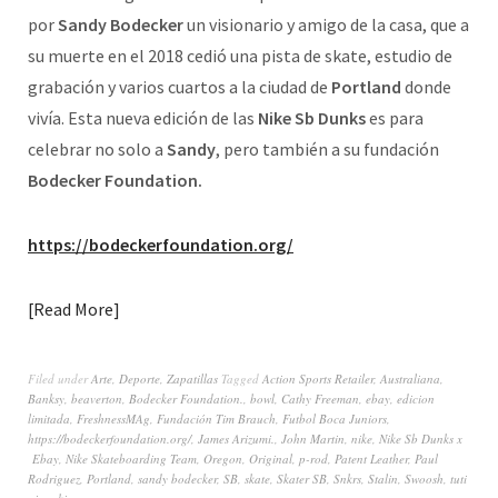
por
Sandy Bodecker
un visionario y amigo de la casa, que a
su muerte en el 2018 cedió una pista de skate, estudio de
grabación y varios cuartos a la ciudad de
Portland
donde
vivía. Esta nueva edición de las
Nike Sb Dunks
es para
celebrar no solo a
Sandy
, pero también a su fundación
Bodecker Foundation.
https://bodeckerfoundation.org/
Read More
Filed under
Arte
,
Deporte
,
Zapatillas
Tagged
Action Sports Retailer
,
Australiana
,
Banksy
,
beaverton
,
Bodecker Foundation.
,
bowl
,
Cathy Freeman
,
ebay
,
edicion
limitada
,
FreshnessMAg
,
Fundación Tim Brauch
,
Futbol Boca Juniors
,
https://bodeckerfoundation.org/
,
James Arizumi.
,
John Martin
,
nike
,
Nike Sb Dunks x
Ebay
,
Nike Skateboarding Team
,
Oregon
,
Original
,
p-rod
,
Patent Leather
,
Paul
Rodriguez
,
Portland
,
sandy bodecker
,
SB
,
skate
,
Skater SB
,
Snkrs
,
Stalin
,
Swoosh
,
tuti