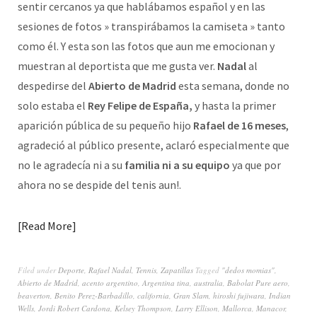
sentir cercanos ya que hablábamos español y en las
sesiones de fotos » transpirábamos la camiseta » tanto
como él. Y esta son las fotos que aun me emocionan y
muestran al deportista que me gusta ver.
Nadal
al
despedirse del
Abierto de Madrid
esta semana, donde no
solo estaba el
Rey Felipe de España,
y hasta la primer
aparición pública de su pequeño hijo
Rafael de 16 meses
,
agradeció al público presente, aclaró especialmente que
no le agradecía ni a su
familia ni a su equipo
ya que por
ahora no se despide del tenis aun!.
Read More
Filed under
Deporte
,
Rafael Nadal
,
Tennis
,
Zapatillas
Tagged
"dedos momias"
,
Abierto de Madrid
,
acento argentino
,
Argentina tina
,
australia
,
Babolat Pure aero
,
beaverton
,
Benito Perez-Barbadillo
,
california
,
Gran Slam
,
hiroshi fujiwara
,
Indian
Wells
,
Jordi Robert Cardona
,
Kelsey Thompson
,
Larry Ellison
,
Mallorca
,
Manacor
,