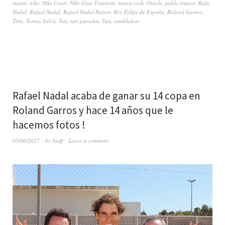
miami
,
nike
,
Nike Court
,
Nike Gino Fisanotti
,
nueva york
,
Oracle
,
pablo franco
,
Rafa
Nadal
,
Rafael Nadal
,
Rafael Nadal Parera
,
Rey Felipe de España
,
Roland Garros
,
Titin
,
Tomeu Salvá
,
Tuti
,
tuti gianakis
,
Tuts
,
wimbledon
Rafael Nadal acaba de ganar su 14 copa en
Roland Garros y hace 14 años que le
hacemos fotos !
05/06/2022
by
Staff
Leave a comment