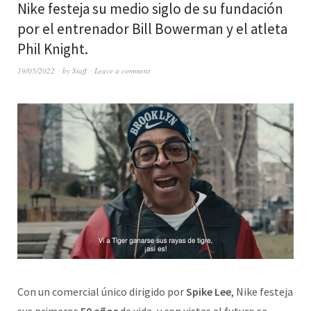
Nike festeja su medio siglo de su fundación
por el entrenador Bill Bowerman y el atleta
Phil Knight.
19/05/2022
by
Staff
Leave a comment
Con un comercial único dirigido por
Spike Lee
, Nike festeja
sus primeros
50 años
de vida, y con vistas al futuro se