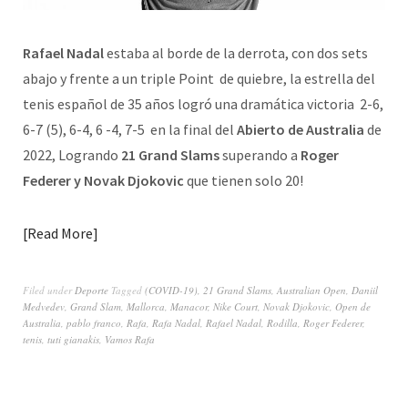
Rafael Nadal
estaba al borde de la derrota, con dos sets
abajo y frente a un triple Point de quiebre, la estrella del
tenis español de 35 años logró una dramática victoria 2-6,
6-7 (5), 6-4, 6 -4, 7-5 en la final del
Abierto de Australia
de
2022, Logrando
21 Grand Slams
superando a
Roger
Federer y Novak Djokovic
que tienen solo 20!
Read More
Filed under
Deporte
Tagged
(COVID-19)
,
21 Grand Slams
,
Australian Open
,
Daniil
Medvedev
,
Grand Slam
,
Mallorca
,
Manacor
,
Nike Court
,
Novak Djokovic
,
Open de
Australia
,
pablo franco
,
Rafa
,
Rafa Nadal
,
Rafael Nadal
,
Rodilla
,
Roger Federer
,
tenis
,
tuti gianakis
,
Vamos Rafa