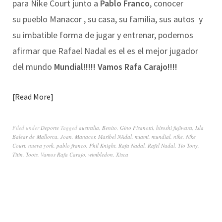
para Nike Court junto a
Pablo Franco
, conocer
su pueblo Manacor , su casa, su familia, sus autos y
su imbatible forma de jugar y entrenar, podemos
afirmar que Rafael Nadal es el
es el mejor jugador
del mundo
Mundial!!!!! Vamos Rafa Carajo!!!!
Read More
Filed under
Deporte
Tagged
australia
,
Benito
,
Gino Fisanotti
,
hiroshi fujiwara
,
Isla
Balear de Mallorca
,
Joan
,
Manacor
,
Maribel NAdal
,
miami
,
mundial
,
nike
,
Nike
Court
,
nueva york
,
pablo franco
,
Phil Knight
,
Rafa Nadal
,
Rafel Nadal
,
Tio Tony
,
Titin
,
Toots
,
Vamos Rafa Carajo
,
wimbledon
,
Xisca