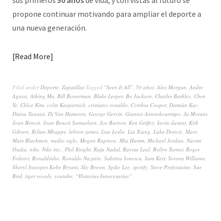
propone continuar motivando para ampliar el deporte a
una nueva generación.
Read More
Filed under
Deporte
,
Zapatillas
Tagged
"Seen It All"
,
50 años
,
Alex Morgan
,
Andre
Agassi
,
Athing Mu
,
Bill Bowerman
,
Blake Leeper
,
Bo Jackson
,
Charles Barkley
,
Chen
Ye
,
Chloe Kim
,
colin Kaepernick
,
cristiano ronaldo
,
Cynthia Cooper
,
Damián Kuc
,
Diana Taurasi
,
Dj Van Hameren
,
George Gervin
,
Giannis Antetokounmpo
,
Ja Morant
,
Joan Benoit
,
Joan Benoit Samuelson
,
Joe Burrow
,
Ken Griffey
,
kevin durant
,
Kirk
Gibson
,
Kylian Mbappe
,
lebron james
,
Lisa Leslie
,
Liu Xiang
,
Luka Doncic
,
Mars
,
Mars Blackmon
,
medio siglo
,
Megan Rapinoe
,
Mia Hamm
,
Michael Jordan
,
Naomi
Osaka
,
nike
,
Nike inc.
,
Phil Knight
,
Rafa Nadal
,
Rayssa Leal
,
Reilyn Turner
,
Roger
Federer
,
Ronaldinho
,
Ronaldo Nazario
,
Sabrina Ionescu
,
Sam Kerr
,
Serena Williams
,
Sheryl Swoopes Kobe Bryant
,
Sky Brown
,
Spike Lee
,
spotify
,
Steve Prefontaine
,
Sue
Bird
,
tiger woods
,
youtube
,
“Historias Innecesarias”