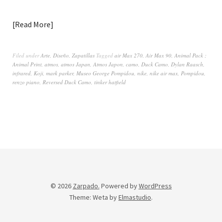
Read More
Filed under
Arte
,
Diseño
,
Zapatillas
Tagged
air Max 270
,
Air Max 90
,
Animal Pack ;
Animal Print
,
atmos
,
atmos Japan
,
Atmos Japon
,
camo
,
Duck Camo
,
Dylan Raasch
,
infrared
,
Koji
,
mark parker
,
Museo George Pompidou
,
nike
,
nike air max
,
Pompidou
,
renzo piano
,
Reversed Duck Camo
,
tinker hatfield
© 2026
Zarpado.
Powered by
WordPress
Theme: Weta by
Elmastudio
.