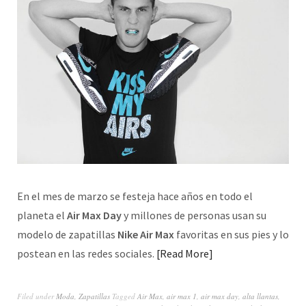
En el mes de marzo se festeja hace años en todo el
planeta el
Air Max Day
y millones de personas usan su
modelo de zapatillas
Nike Air Max
favoritas en sus pies y lo
postean en las redes sociales.
Read More
Filed under
Moda
,
Zapatillas
Tagged
Air Max
,
air max 1
,
air max day
,
alta llantas
,