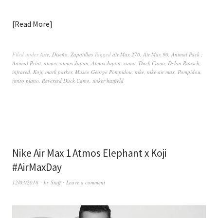
Read More
Filed under
Arte
,
Diseño
,
Zapatillas
Tagged
air Max 270
,
Air Max 90
,
Animal Pack ;
Animal Print
,
atmos
,
atmos Japan
,
Atmos Japon
,
camo
,
Duck Camo
,
Dylan Raasch
,
infrared
,
Koji
,
mark parker
,
Museo George Pompidou
,
nike
,
nike air max
,
Pompidou
,
renzo piano
,
Reversed Duck Camo
,
tinker hatfield
Nike Air Max 1 Atmos Elephant x Koji
#AirMaxDay
12/03/2018
by
Staff
Leave a comment