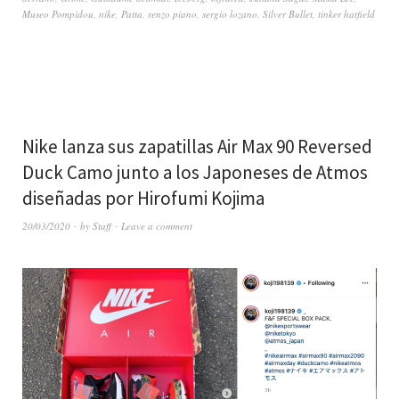
Museo Pompidou
,
nike
,
Patta
,
renzo piano
,
sergio lozano
,
Silver Bullet
,
tinker hatfield
Nike lanza sus zapatillas Air Max 90 Reversed
Duck Camo junto a los Japoneses de Atmos
diseñadas por Hirofumi Kojima
20/03/2020
by
Staff
Leave a comment