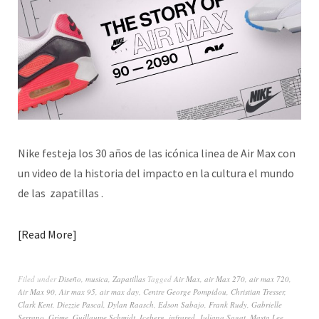
Nike festeja los 30 años de las icónica linea de Air Max con
un video de la historia del impacto en la cultura el mundo
de las zapatillas .
Read More
Filed under
Diseño
,
musica
,
Zapatillas
Tagged
Air Max
,
air Max 270
,
air max 720
,
Air Max 90
,
Air max 95
,
air max day
,
Centre George Pompidou
,
Christian Tresser
,
Clark Kent
,
Diezzie Pascal
,
Dylan Raasch
,
Edson Sabajo
,
Frank Rudy
,
Gabrielle
Serrano
,
Grime
,
Guillaume Schmidt
,
Iceberg
,
infrared
,
Juliana Sagat
,
Masta Lee
,