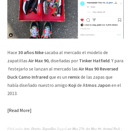
Hace
30 años Nike
sacaba al mercado el modelo de
zapatillas
Air Max 90
, diseñadas por
Tinker Hatfield
. Y para
festejarlo se lanzan al mercado las
Air Max 90 Reversed
Duck Camo Infrared
que es un
remix
de las zapas que
había diseñado nuestro amigo
Koji
de A
tmos Japon
en el
2013.
Read More
Filed under
Arte
,
Diseño
,
Zapatillas
Tagged
air Max 270
,
Air Max 90
,
Animal Pack ;