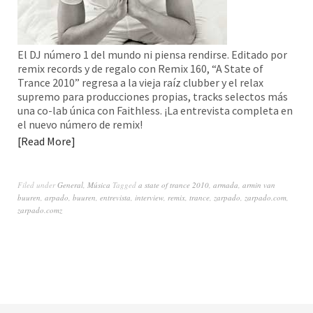
El DJ número 1 del mundo ni piensa rendirse. Editado por
remix records y de regalo con Remix 160, “A State of
Trance 2010” regresa a la vieja raíz clubber y el relax
supremo para producciones propias, tracks selectos más
una co-lab única con Faithless. ¡La entrevista completa en
el nuevo número de remix!
Read More
Filed under
General
,
Música
Tagged
a state of trance 2010
,
armada
,
armin van
buuren
,
arpado
,
buuren
,
entrevista
,
interview
,
remix
,
trance
,
zarpado
,
zarpado.com
,
zarpado.comz