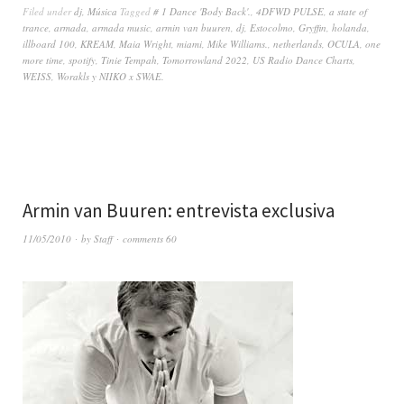
Filed under
dj
,
Música
Tagged
# 1 Dance 'Body Back'.
,
4DFWD PULSE
,
a state of
trance
,
armada
,
armada music
,
armin van buuren
,
dj
,
Estocolmo
,
Gryffin
,
holanda
,
illboard 100
,
KREAM
,
Maia Wright
,
miami
,
Mike Williams.
,
netherlands
,
OCULA
,
one
more time
,
spotify
,
Tinie Tempah
,
Tomorrowland 2022
,
US Radio Dance Charts
,
WEISS
,
Worakls y NIIKO x SWAE.
Armin van Buuren: entrevista exclusiva
11/05/2010
by
Staff
comments 60