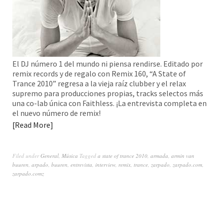
El DJ número 1 del mundo ni piensa rendirse. Editado por
remix records y de regalo con Remix 160, “A State of
Trance 2010” regresa a la vieja raíz clubber y el relax
supremo para producciones propias, tracks selectos más
una co-lab única con Faithless. ¡La entrevista completa en
el nuevo número de remix!
Read More
Filed under
General
,
Música
Tagged
a state of trance 2010
,
armada
,
armin van
buuren
,
arpado
,
buuren
,
entrevista
,
interview
,
remix
,
trance
,
zarpado
,
zarpado.com
,
zarpado.comz