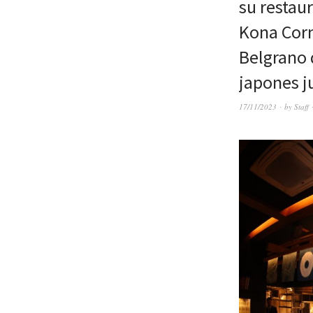
su restau
Kona Corn
Belgrano 
japones j
17/11/2023
by
Staff