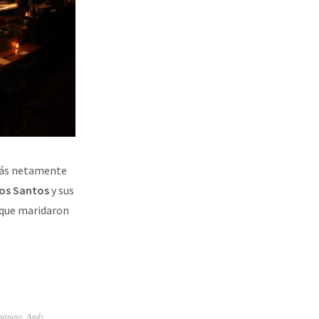
más netamente
los Santos
y sus
que maridaron
itrano
,
Andy