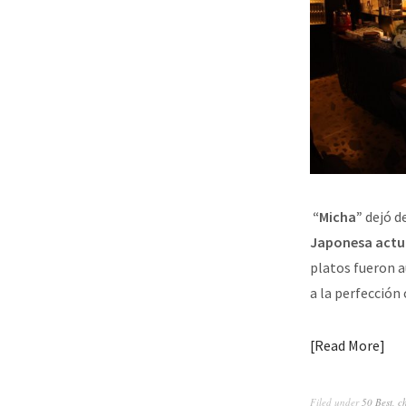
“Micha”
dejó de
Japonesa actu
platos fueron a
a la perfección 
Read More
Filed under
50 Best
,
c