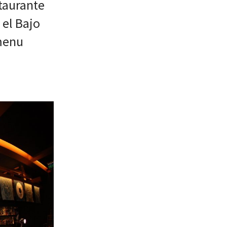
taurante
 el Bajo
 menu