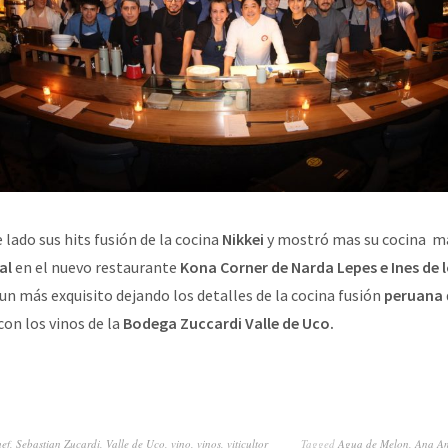
 lado sus hits fusión de la cocina
Nikkei
y mostró mas su cocina 
al
en el nuevo restaurante
Kona Corner de Narda Lepes e Ines de 
un más exquisito dejando los detalles de la cocina fusión
peruana
con los vinos de la
Bodega Zuccardi Valle de Uco.
hef
,
Sebastian Zucardi
,
Valle de Uco
,
vino
,
vinos
,
viticultor
Tagged
Agua de Melon
,
Ana Am