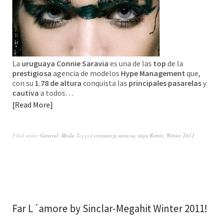
La
uruguaya
Connie Saravia
es una de las
top
de la
prestigiosa
agencia de modelos
Hype Management
que,
con su
1.78 de altura
conquista las
principales pasarelas
y
cautiva
a todos…
Read More
Filed under
General
,
Moda
Tagged
constanza saravia
,
tapa Remix
,
Winter 2011
Far L´amore by Sinclar-Megahit Winter 2011!