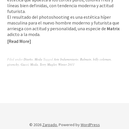
líneas bien definidas, con tendencia moderna y actitud
futurista.
El resultado del photoshooting es una estética híper
masculina para el nuevo hombre moderno y futurista que
arriesga con actitud y personalidad, una especie de
Matrix
adicto a la moda.
Read More
Filed under
Diseño
,
Moda
Tagged
Arte Indumentario
,
Balmain
,
billy coleman
,
givenchy
,
Gucci
,
Moda
,
Terry Mugler
,
Winter 2011
© 2026
Zarpado.
Powered by
WordPress