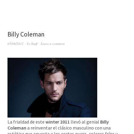
Billy Coleman
05/08/2011
by
Staff
Leave a comment
La frialdad de este
winter 2011
llevó al genial
Billy
Coleman
a reinventar el clásico masculino con una
estética que apuesta a los cortes puros, colores fríos y