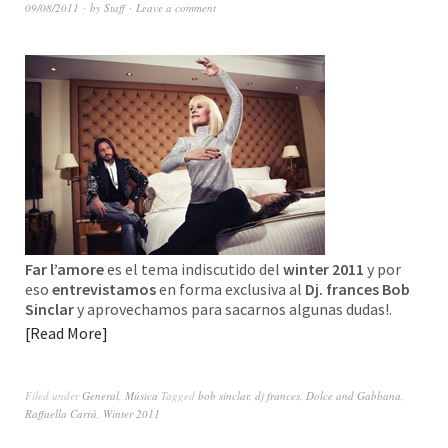
09/08/2011
by
Staff
Leave a comment
Far l’amore
es el tema indiscutido del
winter 2011
y por
eso
entrevistamos
en forma exclusiva al
Dj. frances Bob
Sinclar
y aprovechamos para sacarnos algunas dudas!.
Read More
Filed under
General
,
Música
Tagged
bob sinclar
,
dj frances
,
Dolce and Gabbana
,
Raffaella Carrá
,
Winter 2011