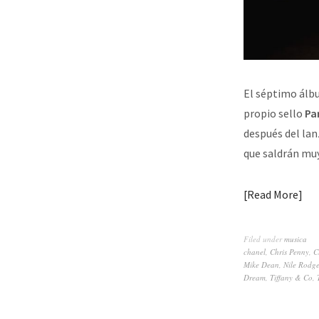
El séptimo álbu
propio sello
Pa
después del la
que saldrán mu
Read More
Filed under
musica
chanel
,
Chris Penny
,
C
Mike Dean
,
Nile Rodge
Dream
,
Tiffany & Co
,