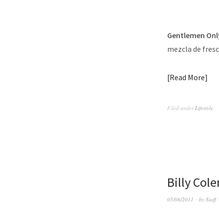
Gentlemen Onl
mezcla de fresc
Read More
Filed under
Lifestyle
Billy Col
05/08/2011
by
Staff