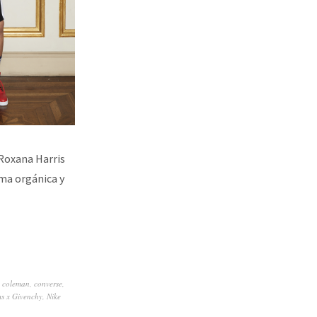
 Roxana Harris
rma orgánica y
y coleman
,
converse
,
s x Givenchy
,
Nike