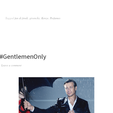
Tagged
fan di fendi
,
givenchy
,
Kenzo
,
Perfumes
 #GentlemenOnly
Leave a comment