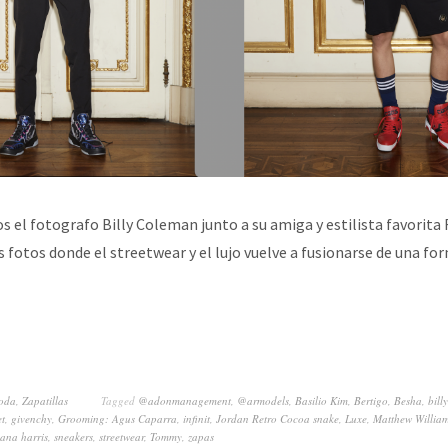
 el fotografo Billy Coleman junto a su amiga y estilista favorita
s fotos donde el streetwear y el lujo vuelve a fusionarse de una fo
oda
,
Zapatillas
Tagged
@adonmanagement
,
@armodels
,
Basilio Kim
,
Bertigo
,
Besha
,
bill
et
,
givenchy
,
Grooming: Agus Caparra
,
infinit
,
Jordan Retro Cocoa snake
,
Luxe
,
Matthew William
ana harris
,
sneakers
,
streetwear
,
Tommy
,
zapas