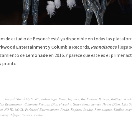
m de estudio de Beyoncé está ya disponible en todas las platafor
rkwood Entertainment y Columbia Records
,
Rennaisance
llega s
nzamiento de
Lemonade
en 2016. Y parece que este es el primer act
y pronto.
Tagged
"Break My Soul".
,
Balenciaga
,
Beam
,
beyonce
,
Big Freedia
,
Bottega
,
Botttega Venet
lub Renaissance.
,
Columbia Records
,
Dior
,
givenchy
,
Grace Jones
,
hermes
,
Honey Dijon
,
Luke S
rs
,
NO ID
,
NOVA
,
Parkwood Entertainment
,
Prada
,
Raphael Saadiq
,
Rennaisance
,
Skrillex
,
sony
Tommy Hilfilger
,
Versace
,
vuitton