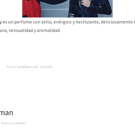
y
es un perfume con sello, enérgico y hechizante, deliciosamente 
ura, sensualidad y animalidad.
Tagged
gentlemen only
,
givenchy
eman
Leave a comment