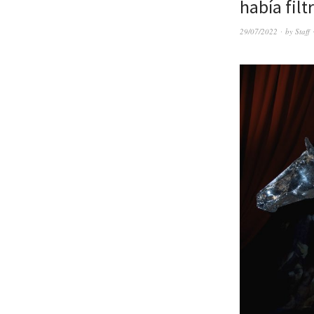
había filt
29/07/2022
by
Staff