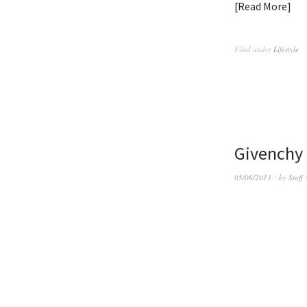
Read More
Filed under
Lifestyle
Givenchy
05/06/2013
by
Staff