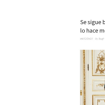
Se sigue b
lo hace m
06/12/2021
by
Staff