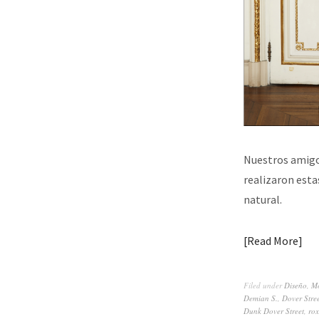
Nuestros amigos
realizaron esta
natural.
Read More
Filed under
Diseño
,
M
Demian S.
,
Dover Stre
Dunk Dover Street
,
rox