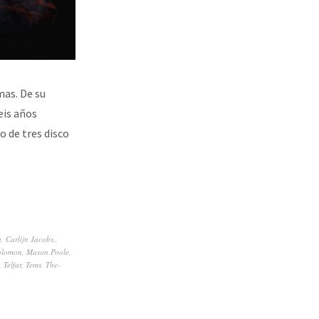
mas. De su
eis años
o de tres disco
a
,
Carlijn Jacobs.
,
olomon
,
Mason Poole
,
,
Telfar
,
Tems
,
The-