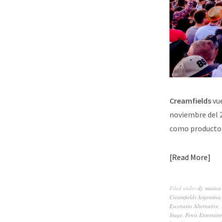
Creamfields
vu
noviembre del 
como producto
Read More
Filed under
dj
,
musica
Creamfields Argentina
Escenario Alternative
,
Stage
,
Fenix Entertai