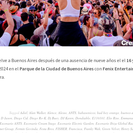
elve a Buenos Aires después de una ausencia de nueve años el el
16 
2024 en el
Parque de la Ciudad de Buenos Aires
con
Fenix Enterta
ra.
Tagged
Adiel
,
Alan Walker
,
Alence
,
Alesso
,
ANTS
,
babasonicos
,
bad boy orange
,
buenos a
,
D Jason
,
Diego Cid
,
Diego Ro-K
,
Dj Buey
,
DJ Karen
,
Dondiablo
,
E110101
,
Elio Riso
,
Emmanue
Escenario ANTS
,
Escenario Cream Stage
,
Escenario Electric Garden
,
Escenario Ibiza Global Ra
nmet Group
,
Fermin Govinda
,
Festa Bros
,
FISHER
,
Francisca
,
Franky Wah
,
Green Velvet
,
Henry S