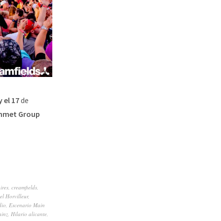
y el 17
de
inmet Group
ires
,
creamfields
,
l Horvilleur
,
dio
,
Escenario Main
ainz
,
Hilario alicante
,