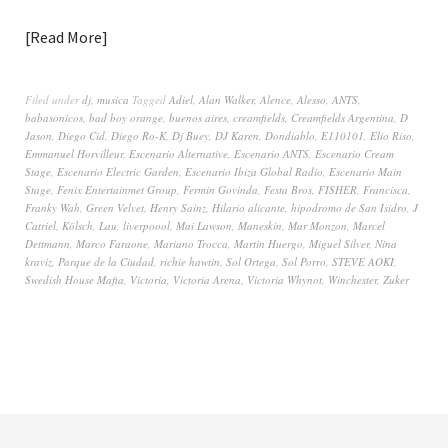
Read More
Filed under
dj
,
musica
Tagged
Adiel
,
Alan Walker
,
Alence
,
Alesso
,
ANTS
,
babasonicos
,
bad boy orange
,
buenos aires
,
creamfields
,
Creamfields Argentina
,
D
Jason
,
Diego Cid
,
Diego Ro-K
,
Dj Buey
,
DJ Karen
,
Dondiablo
,
E110101
,
Elio Riso
,
Emmanuel Horvilleur
,
Escenario Alternative
,
Escenario ANTS
,
Escenario Cream
Stage
,
Escenario Electric Garden
,
Escenario Ibiza Global Radio
,
Escenario Main
Stage
,
Fenix Entertainmet Group
,
Fermin Govinda
,
Festa Bros
,
FISHER
,
Francisca
,
Franky Wah
,
Green Velvet
,
Henry Sainz
,
Hilario alicante
,
hipodromo de San Isidro
,
J
Catriel
,
Kölsch
,
Lau
,
liverpoool
,
Mai Lawson
,
Maneskin
,
Mar Monzon
,
Marcel
Dettmann
,
Marco Faraone
,
Mariano Trocca
,
Martin Huergo
,
Miguel Silver
,
Nina
kraviz
,
Parque de la Ciudad
,
richie hawtin
,
Sol Ortega
,
Sol Porro
,
STEVE AOKI
,
Swedish House Mafia
,
Victoria
,
Victoria Arena
,
Victoria Whynot
,
Winchester
,
Zuker