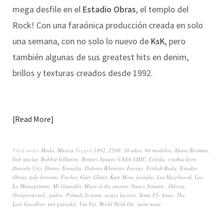
mega desfile en el
Estadio Obras
, el templo del
Rock! Con una faraónica producción creada en solo
una semana, con no solo lo nuevo de
KsK
, pero
también algunas de sus greatest hits en denim,
brillos y texturas creados desde 1992.
Read More
Filed under
Moda
,
Música
Tagged
1992
,
2500
,
30 años
,
60 modelos
,
Alana Rosman
,
bob sinclar
,
Bobbie Gillepsie
,
Britney Spears
,
CASA CHIC
,
Celeda
,
cynthia kern
,
Daniela Urzi
,
Danny Tenaglia
,
Dolores BArreiro
,
Energy
,
Erykah Badu
,
Estadio
Obras
,
fede bonomi
,
Fischer
,
Gary Glitter
,
Kate Moss
,
kosiuko
,
Lee Hazelwood
,
Leo
,
Lo Management
,
Mr Gianakis
,
Music is the answer
,
Nancy Sinatra.
,
Odesza
,
Overprotected.
,
pedro
,
Prímals Scream
,
sergio lacroix
,
Tema Fly Away
,
The
Last Goodbye
,
tuti gianakis
,
Via Vai
,
World Hold On
,
zaira nara