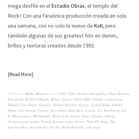
mega desfile en el
Estadio Obras
, el templo del
Rock! Con una faraónica producción creada en solo
una semana, con no solo lo nuevo de
KsK
, pero
también algunas de sus greatest hits en denim,
brillos y texturas creados desde 1992.
Read More
Filed under
Moda
,
Música
Tagged
1992
,
2500
,
30 años
,
60 modelos
,
Alana Rosman
,
bob sinclar
,
Bobbie Gillepsie
,
Britney Spears
,
CASA CHIC
,
Celeda
,
cynthia kern
,
Daniela Urzi
,
Danny Tenaglia
,
Dolores BArreiro
,
Energy
,
Erykah Badu
,
Estadio
Obras
,
fede bonomi
,
Fischer
,
Gary Glitter
,
Kate Moss
,
kosiuko
,
Lee Hazelwood
,
Leo
,
Lo Management
,
Mr Gianakis
,
Music is the answer
,
Nancy Sinatra.
,
Odesza
,
Overprotected.
,
pedro
,
Prímals Scream
,
sergio lacroix
,
Tema Fly Away
,
The
Last Goodbye
,
tuti gianakis
,
Via Vai
,
World Hold On
,
zaira nara