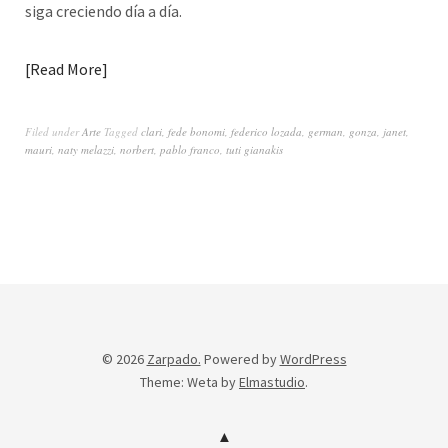
siga creciendo día a día.
Read More
Filed under
Arte
Tagged
clari
,
fede bonomi
,
federico lozada
,
german
,
gonza
,
janet
,
mauri
,
naty melazzi
,
norbert
,
pablo franco
,
tuti gianakis
© 2026
Zarpado.
Powered by
WordPress
Theme: Weta by
Elmastudio
.