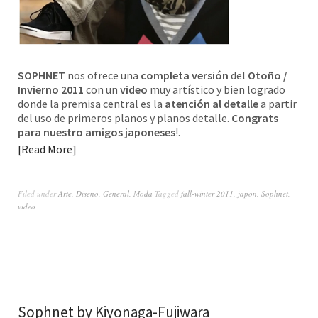
SOPHNET
nos ofrece una
completa versión
del
Otoño /
Invierno 2011
con un
video
muy artístico y bien logrado
donde la premisa central es la
atención al detalle
a partir
del uso de primeros planos y planos detalle.
Congrats
para nuestro amigos japoneses
!.
Read More
Filed under
Arte
,
Diseño
,
General
,
Moda
Tagged
fall-winter 2011
,
japon
,
Sophnet
,
video
Sophnet by Kiyonaga-Fujiwara