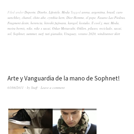
Filed under
Deporte
,
Diseño
,
Lifestyle
,
Moda
Tagged
arena
,
argentina
,
brasil
,
caro
sanchhez
,
chanel
,
chito abe
,
cynthia kern
,
Dior Homme
,
el pepe
,
Fasano Las Piedras
,
Fragment desin
,
herencia
,
hiroshi fujiwara
,
kangol
,
kosiuko
,
ll cool j
,
mar
,
Moda
,
moira berntz
,
nike
,
nike x sacai
,
Oskar Metsavaht
,
Osklen
,
pilusos
,
reciclado
,
sacai
,
sol
,
Sophnet
,
summer
,
surf
,
tuti gianakis
,
Uruguay
,
verano 2020
,
windrunner skirt
Arte y Vanguardia de la mano de Sophnet!
01/08/2011
by
Staff
Leave a comment